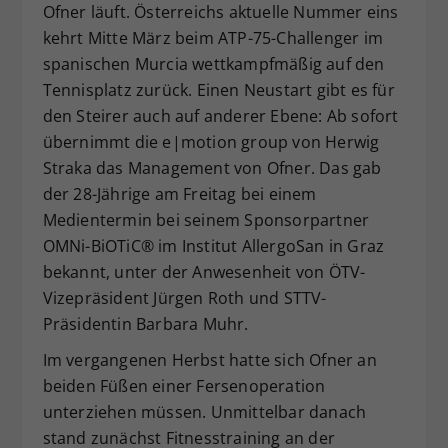
Ofner läuft. Österreichs aktuelle Nummer eins
Dieser Wert speichert Ihre Consent-
kehrt Mitte März beim ATP-75-Challenger im
Einstellungen. Unter anderem eine
spanischen Murcia wettkampfmäßig auf den
zufällig generierte ID, für die
Tennisplatz zurück. Einen Neustart gibt es für
Zweck
historische Speicherung Ihrer
vorgenommen Einstellungen, falls der
den Steirer auch auf anderer Ebene: Ab sofort
Webseiten-Betreiber dies eingestellt
übernimmt die e|motion group von Herwig
hat.
Straka das Management von Ofner. Das gab
der 28-Jährige am Freitag bei einem
Medientermin bei seinem Sponsorpartner
OMNi-BiOTiC® im Institut AllergoSan in Graz
bekannt, unter der Anwesenheit von ÖTV-
Vizepräsident Jürgen Roth und STTV-
Präsidentin Barbara Muhr.
Im vergangenen Herbst hatte sich Ofner an
beiden Füßen einer Fersenoperation
unterziehen müssen. Unmittelbar danach
stand zunächst Fitnesstraining an der