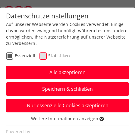
Zurück zur Newsübersicht
Datenschutzeinstellungen
Tiroler Tennisverband
Auf unserer Webseite werden Cookies verwendet. Einige
davon werden zwingend benötigt, während es uns andere
ermöglichen, Ihre Nutzererfahrung auf unserer Webseite
zu verbessern.
ATP
Turniere
Essenziell
Statistiken
Ofner gibt Comeback bei
ATP-Challenger in Murcia
Alle akzeptieren
Dazu präsentiert Österreichs Topspieler
Speichern & schließen
mit der e|motion group von Herwig
Straka sein neues Management.
Nur essenzielle Cookies akzeptieren
Verfasst von: Presseaussendung / Redaktion, 28.02.2025
Weitere Informationen anzeigen
Essenziell
Essenzielle Cookies werden für grundlegende
Powered by