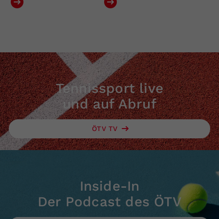
Tennissport live
und auf Abruf
ÖTV TV
Inside-In
Der Podcast des ÖTV