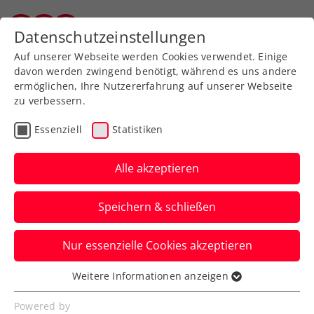
Zurück zur Newsübersicht
Datenschutzeinstellungen
Tiroler Tennisverband
Auf unserer Webseite werden Cookies verwendet. Einige
davon werden zwingend benötigt, während es uns andere
ermöglichen, Ihre Nutzererfahrung auf unserer Webseite
zu verbessern.
Rollstuhltennis
Essenziell
Statistiken
Rollstuhltennis:
Maximilian Taucher holt
Alle akzeptieren
sich den Gesamtsieg der
Speichern & schließen
WTTA
Nur essenzielle Cookies akzeptieren
Während sich Martin Hörz-Weber beim
letzten WTTA-Turnier der Saison seinen
Weitere Informationen anzeigen
Essenziell
ersten Einzeltitel holt, ist Maximilian
Essenzielle Cookies werden für grundlegende
Powered by
Taucher der Gesamtsieg der Tour 2022