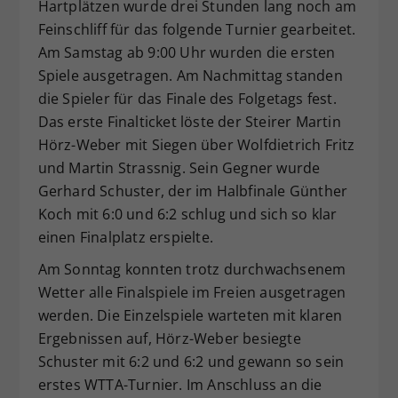
Hartplätzen wurde drei Stunden lang noch am
Dieser Wert speichert Ihre Consent-
Feinschliff für das folgende Turnier gearbeitet.
Einstellungen. Unter anderem eine
Am Samstag ab 9:00 Uhr wurden die ersten
zufällig generierte ID, für die
Spiele ausgetragen. Am Nachmittag standen
Zweck
historische Speicherung Ihrer
die Spieler für das Finale des Folgetags fest.
vorgenommen Einstellungen, falls der
Webseiten-Betreiber dies eingestellt
Das erste Finalticket löste der Steirer Martin
hat.
Hörz-Weber mit Siegen über Wolfdietrich Fritz
und Martin Strassnig. Sein Gegner wurde
Gerhard Schuster, der im Halbfinale Günther
Koch mit 6:0 und 6:2 schlug und sich so klar
einen Finalplatz erspielte.
Am Sonntag konnten trotz durchwachsenem
Wetter alle Finalspiele im Freien ausgetragen
werden. Die Einzelspiele warteten mit klaren
Ergebnissen auf, Hörz-Weber besiegte
Schuster mit 6:2 und 6:2 und gewann so sein
erstes WTTA-Turnier. Im Anschluss an die