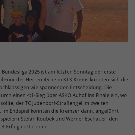
Zweck
generierte ID, für die historische Speicherung
Ihrer vorgenommen Einstellungen, falls der
Webseiten-Betreiber dies eingestellt hat.
-Bundesliga 2025 ist am letzten Sonntag der erste
nal Four der Herren 45 beim KTK Krems konnten sich die
hochklassigen wie spannenden Entscheidung. Die
rch einen 4:1-Sieg über ASKÖ Auhof ins Finale ein, wo
 sollte, der TC Judendorf-Straßengel im zweiten
ß. Im Endspiel konnten die Kremser dann, angeführt
espielern Stefan Koubek und Werner Eschauer, den
:3-Erfolg entthronen.