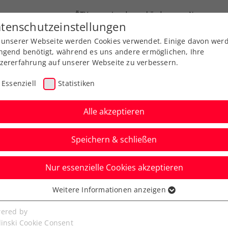
ÖTV
Landesverbände
News
tenschutzeinstellungen
 unserer Webseite werden Cookies verwendet. Einige davon wer
Ausbildung
Services
Über uns
FAQ
ngend benötigt, während es uns andere ermöglichen, Ihre
zererfahrung auf unserer Webseite zu verbessern.
Essenziell
Statistiken
Alle akzeptieren
Speichern & schließen
Nur essenzielle Cookies akzeptieren
esliga: KTK Krems
Weitere Informationen anzeigen
ssenziell
ny in Herzschlagfinale
senzielle Cookies werden für grundlegende Funktionen der
ered by
bseite benötigt. Dadurch ist gewährleistet, dass die Webseite
linski Cookie Consent