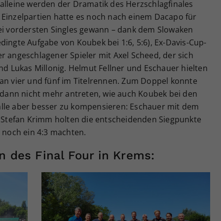
 alleine werden der Dramatik des Herzschlagfinales
 Einzelpartien hatte es noch nach einem Dacapo für
rei vordersten Singles gewann – dank dem Slowaken
dingte Aufgabe von Koubek bei 1:6, 5:6), Ex-Davis-Cup-
r angeschlagener Spieler mit Axel Scheed, der sich
und Lukas Millonig. Helmut Fellner und Eschauer hielten
 an vier und fünf im Titelrennen. Zum Doppel konnte
ann nicht mehr antreten, wie auch Koubek bei den
älle aber besser zu kompensieren: Eschauer mit dem
it Stefan Krimm holten die entscheidenden Siegpunkte
3 noch ein 4:3 machten.
n des Final Four in Krems: