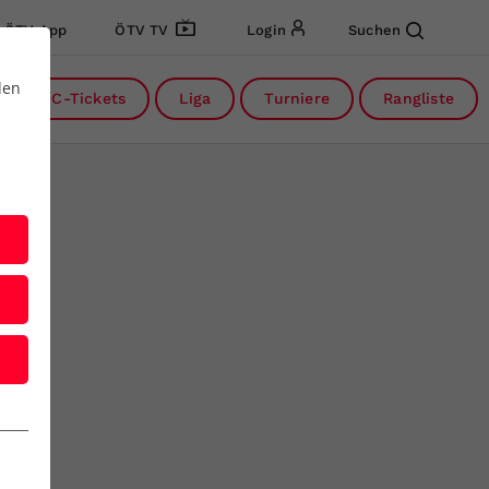
ÖTV App
ÖTV TV
Login
Suchen
den
DC-Tickets
Liga
Turniere
Rangliste