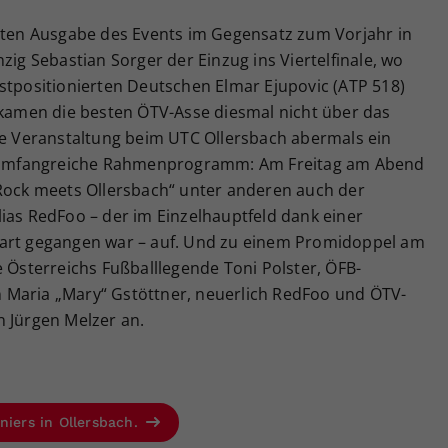
eiten Ausgabe des Events im Gegensatz zum Vorjahr in
zig Sebastian Sorger der Einzug ins Viertelfinale, wo
stpositionierten Deutschen Elmar Ejupovic (ATP 518)
l kamen die besten ÖTV-Asse diesmal nicht über das
die Veranstaltung beim UTC Ollersbach abermals ein
as umfangreiche Rahmenprogramm: Am Freitag am Abend
 Rock meets Ollersbach“ unter anderen auch der
ias RedFoo – der im Einzelhauptfeld dank einer
tart gegangen war – auf. Und zu einem Promidoppel am
e Österreichs Fußballlegende Toni Polster, ÖFB-
 Maria „Mary“ Gstöttner, neuerlich RedFoo und ÖTV-
n Jürgen Melzer an.
niers in Ollersbach.