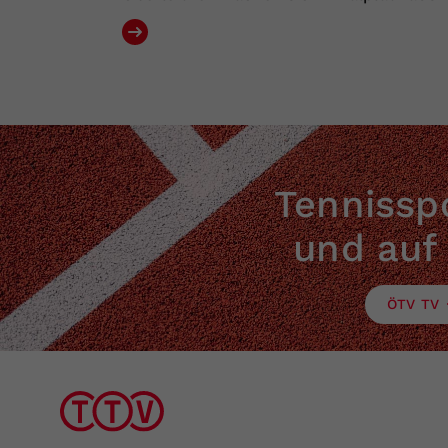
Tennisspo
und auf
ÖTV TV