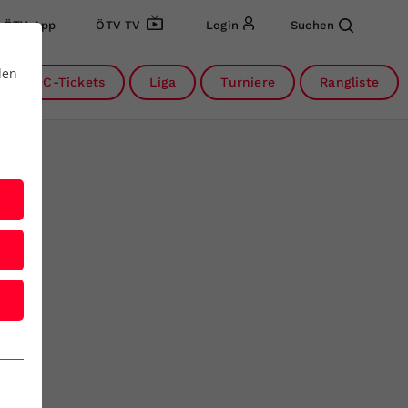
ÖTV App
ÖTV TV
Login
Suchen
den
DC-Tickets
Liga
Turniere
Rangliste