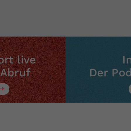
rt live
I
 Abruf
Der Po