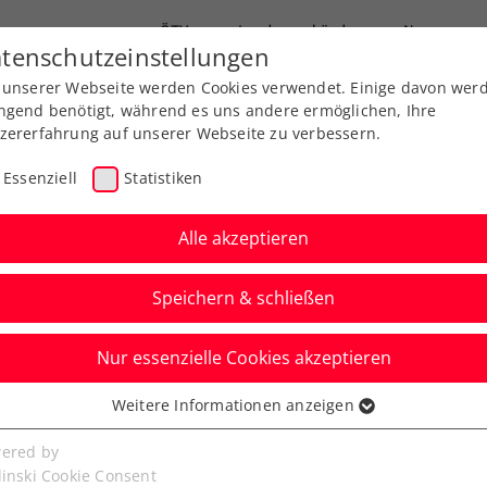
ÖTV
Landesverbände
News
tenschutzeinstellungen
 unserer Webseite werden Cookies verwendet. Einige davon wer
Ausbildung
Services
Über uns
FAQ
ngend benötigt, während es uns andere ermöglichen, Ihre
zererfahrung auf unserer Webseite zu verbessern.
Essenziell
Statistiken
Alle akzeptieren
Speichern & schließen
Nur essenzielle Cookies akzeptieren
sterreicher bei
Weitere Informationen anzeigen
ssenziell
n Ollersbach
senzielle Cookies werden für grundlegende Funktionen der
ered by
bseite benötigt. Dadurch ist gewährleistet, dass die Webseite
linski Cookie Consent