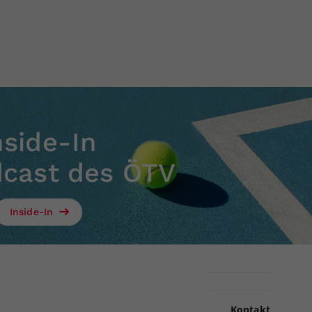
nside-In
dcast des ÖTV
Inside-In
Kontakt