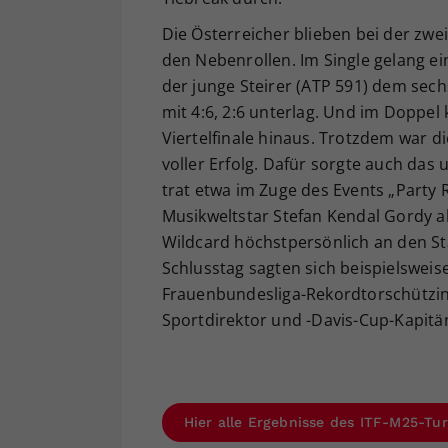
Die Österreicher blieben bei der zw
den Nebenrollen. Im Single gelang ein
der junge Steirer (ATP 591) dem sech
mit 4:6, 2:6 unterlag. Und im Doppe
Viertelfinale hinaus. Trotzdem war 
voller Erfolg. Dafür sorgte auch d
trat etwa im Zuge des Events „Party
Musikweltstar Stefan Kendal Gordy al
Wildcard höchstpersönlich an den S
Schlusstag sagten sich beispielsweis
Frauenbundesliga-Rekordtorschützin
Sportdirektor und -Davis-Cup-Kapitä
Hier alle Ergebnisse des ITF-M25-Tur