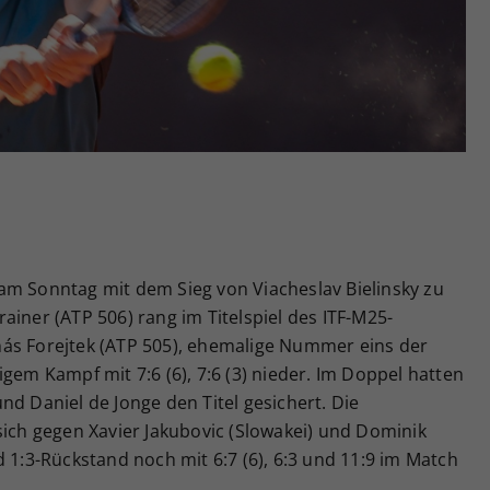
Zweck
generierte ID, für die historische Speicherung
Ihrer vorgenommen Einstellungen, falls der
Webseiten-Betreiber dies eingestellt hat.
am Sonntag mit dem Sieg von Viacheslav Bielinsky zu
ainer (ATP 506) rang im Titelspiel des ITF-M25-
ás Forejtek (ATP 505), ehemalige Nummer eins der
gem Kampf mit 7:6 (6), 7:6 (3) nieder. Im Doppel hatten
nd Daniel de Jonge den Titel gesichert. Die
sich gegen Xavier Jakubovic (Slowakei) und Dominik
d 1:3-Rückstand noch mit 6:7 (6), 6:3 und 11:9 im Match