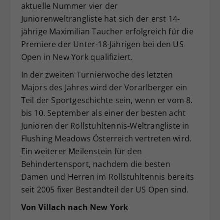
aktuelle Nummer vier der
Dieser Wert speichert Ihre Consent-
Juniorenweltrangliste hat sich der erst 14-
Einstellungen. Unter anderem eine
jährige Maximilian Taucher erfolgreich für die
zufällig generierte ID, für die
Premiere der Unter-18-Jährigen bei den US
Zweck
historische Speicherung Ihrer
vorgenommen Einstellungen, falls der
Open in New York qualifiziert.
Webseiten-Betreiber dies eingestellt
In der zweiten Turnierwoche des letzten
hat.
Majors des Jahres wird der Vorarlberger ein
Teil der Sportgeschichte sein, wenn er vom 8.
bis 10. September als einer der besten acht
Junioren der Rollstuhltennis-Weltrangliste in
Flushing Meadows Österreich vertreten wird.
Ein weiterer Meilenstein für den
Behindertensport, nachdem die besten
Damen und Herren im Rollstuhltennis bereits
seit 2005 fixer Bestandteil der US Open sind.
Von Villach nach New York