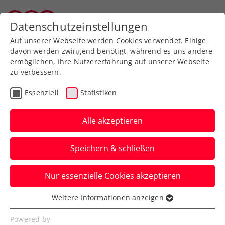
Zurück zur Newsübersicht
Datenschutzeinstellungen
Tiroler Tennisverband
Auf unserer Webseite werden Cookies verwendet. Einige
davon werden zwingend benötigt, während es uns andere
ermöglichen, Ihre Nutzererfahrung auf unserer Webseite
zu verbessern.
Rollstuhltennis
Essenziell
Statistiken
Rollstuhltennis: Taucher
reist zu den US Open
Alle akzeptieren
Österreichs erst 14-jährige
Speichern & schließen
Nachwuchshoffnung hat sich für den
Juniorenbewerb in New York qualifiziert.
Nur essenzielle Cookies akzeptieren
Verfasst von: , 30.08.2022
Weitere Informationen anzeigen
Essenziell
Essenzielle Cookies werden für grundlegende
Powered by