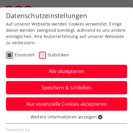
Zurück zur Newsübersicht
Datenschutzeinstellungen
Tiroler Tennisverband
Auf unserer Webseite werden Cookies verwendet. Einige
davon werden zwingend benötigt, während es uns andere
ermöglichen, Ihre Nutzererfahrung auf unserer Webseite
zu verbessern.
Turniere
Verbands-Info
Kids & Jugend
Essenziell
Statistiken
Tennisschulcup 2026
Unterstufe
Alle akzeptieren
Erfolgreiche Vorrunde bei idealen
Speichern & schließen
Bedingungen
Nur essenzielle Cookies akzeptieren
Verfasst von: TTV, 12.05.2026
Weitere Informationen anzeigen
Essenziell
Essenzielle Cookies werden für grundlegende
Powered by