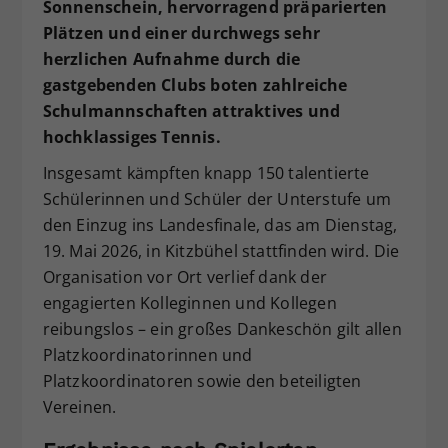
Sonnenschein, hervorragend präparierten
Dieser Wert speichert Ihre Consent-
Plätzen und einer durchwegs sehr
Einstellungen. Unter anderem eine
herzlichen Aufnahme durch die
zufällig generierte ID, für die
gastgebenden Clubs boten zahlreiche
Zweck
historische Speicherung Ihrer
Schulmannschaften attraktives und
vorgenommen Einstellungen, falls der
Webseiten-Betreiber dies eingestellt
hochklassiges Tennis.
hat.
Insgesamt kämpften knapp 150 talentierte
Schülerinnen und Schüler der Unterstufe um
den Einzug ins Landesfinale, das am Dienstag,
19. Mai 2026, in Kitzbühel stattfinden wird. Die
Organisation vor Ort verlief dank der
engagierten Kolleginnen und Kollegen
reibungslos – ein großes Dankeschön gilt allen
Platzkoordinatorinnen und
Platzkoordinatoren sowie den beteiligten
Vereinen.