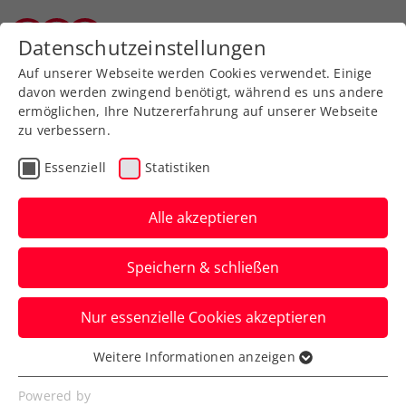
Zurück zur Newsübersicht
Datenschutzeinstellungen
Tiroler Tennisverband
Auf unserer Webseite werden Cookies verwendet. Einige
davon werden zwingend benötigt, während es uns andere
ermöglichen, Ihre Nutzererfahrung auf unserer Webseite
zu verbessern.
Turniere
ATP
Essenziell
Statistiken
Thiem sorgt beim
Generali Open Kitzbühel
Alle akzeptieren
nochmal für Gänsehaut
Speichern & schließen
Ein Sieg ist ihm bei seiner
Nur essenzielle Cookies akzeptieren
Abschiedsvorstellung vom ATP-250-
Turnier in Tirol nicht mehr vergönnt.
Weitere Informationen anzeigen
Essenziell
Verfasst von: Manuel Wachta / Presseaussendung, 23.07.2024
Essenzielle Cookies werden für grundlegende
Powered by