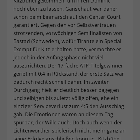
Kitzbühel gekommen, um ihren Dominic
hochleben zu lassen. Gänsehaut war daher
schon beim Einmarsch auf den Center Court
garantiert. Gegen den vor Selbstvertrauen
strotzenden, vorwöchigen Semifinalisten von
Bastad (Schweden), wofür Tirante ein Special
Exempt für Kitz erhalten hatte, vermochte er
jedoch in der Anfangsphase nicht viel
auszurichten. Der 17-fache ATP-Titelgewinner
geriet mit 0:4 in Rückstand, der erste Satz war
dadurch recht schnell dahin. Im zweiten
Durchgang hielt er deutlich besser dagegen
und selbigen bis zuletzt völlig offen, ehe ein
einziger Serviceverlust zum 4:5 den Ausschlag
gab. Die Emotionen waren an diesem Tag
spürbar, der Wille auch. Doch auch wenn der
Lichtenwörther spielerisch nicht mehr ganz an
seine Erfolge anschließen konnte: „Kitzbühel