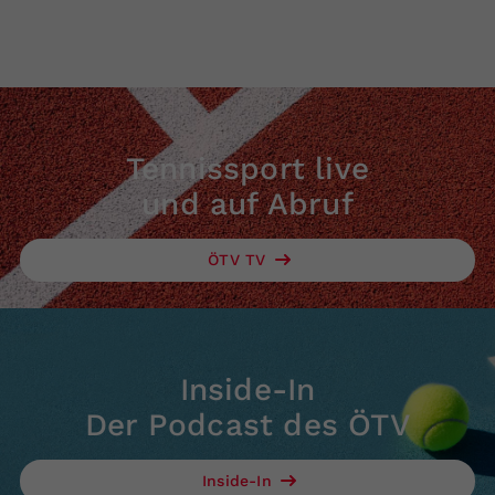
Tennissport live
und auf Abruf
ÖTV TV
Inside-In
Der Podcast des ÖTV
Inside-In