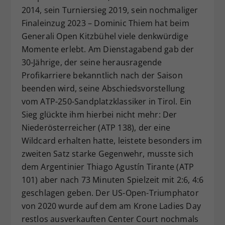
2014, sein Turniersieg 2019, sein nochmaliger
Dieser Wert speichert Ihre Consent-
Finaleinzug 2023 – Dominic Thiem hat beim
Einstellungen. Unter anderem eine
zufällig generierte ID, für die
Generali Open Kitzbühel viele denkwürdige
Zweck
historische Speicherung Ihrer
Momente erlebt. Am Dienstagabend gab der
vorgenommen Einstellungen, falls der
30-Jährige, der seine herausragende
Webseiten-Betreiber dies eingestellt
Profikarriere bekanntlich nach der Saison
hat.
beenden wird, seine Abschiedsvorstellung
vom ATP-250-Sandplatzklassiker in Tirol. Ein
Sieg glückte ihm hierbei nicht mehr: Der
Niederösterreicher (ATP 138), der eine
Wildcard erhalten hatte, leistete besonders im
zweiten Satz starke Gegenwehr, musste sich
dem Argentinier Thiago Agustín Tirante (ATP
101) aber nach 73 Minuten Spielzeit mit 2:6, 4:6
geschlagen geben. Der US-Open-Triumphator
von 2020 wurde auf dem am Krone Ladies Day
restlos ausverkauften Center Court nochmals