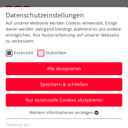
Zurück zur Newsübersicht
Datenschutzeinstellungen
Tiroler Tennisverband
Auf unserer Webseite werden Cookies verwendet. Einige
davon werden zwingend benötigt, während es uns andere
ermöglichen, Ihre Nutzererfahrung auf unserer Webseite
zu verbessern.
ITF
Turniere
Essenziell
Statistiken
Topfeld bei 22. Sparkasse
ITF World Tennis Tour
Alle akzeptieren
Kramsach
Speichern & schließen
Beim ITF-M25-Event, sponsored by
Nur essenzielle Cookies akzeptieren
Autohaus Strasser, startet am Dienstag
der Hauptbewerb.
Weitere Informationen anzeigen
Essenziell
Verfasst von: Presseaussendung / Redaktion, 13.07.2025
Essenzielle Cookies werden für grundlegende
Powered by