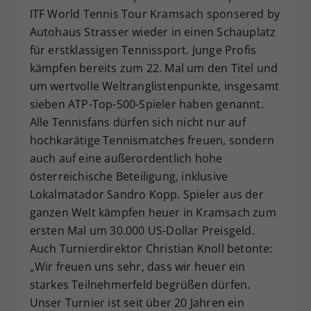
ITF World Tennis Tour Kramsach sponsered by
Dieser Wert speichert Ihre Consent-
Autohaus Strasser wieder in einen Schauplatz
Einstellungen. Unter anderem eine
zufällig generierte ID, für die
für erstklassigen Tennissport. Junge Profis
Zweck
historische Speicherung Ihrer
kämpfen bereits zum 22. Mal um den Titel und
vorgenommen Einstellungen, falls der
um wertvolle Weltranglistenpunkte, insgesamt
Webseiten-Betreiber dies eingestellt
sieben ATP-Top-500-Spieler haben genannt.
hat.
Alle Tennisfans dürfen sich nicht nur auf
hochkarätige Tennismatches freuen, sondern
auch auf eine außerordentlich hohe
österreichische Beteiligung, inklusive
Lokalmatador Sandro Kopp. Spieler aus der
ganzen Welt kämpfen heuer in Kramsach zum
ersten Mal um 30.000 US-Dollar Preisgeld.
Auch Turnierdirektor Christian Knoll betonte:
„Wir freuen uns sehr, dass wir heuer ein
starkes Teilnehmerfeld begrüßen dürfen.
Unser Turnier ist seit über 20 Jahren ein