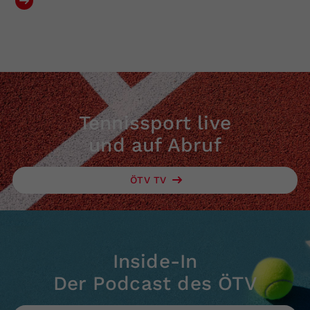
Tennissport live
und auf Abruf
ÖTV TV
Inside-In
Der Podcast des ÖTV