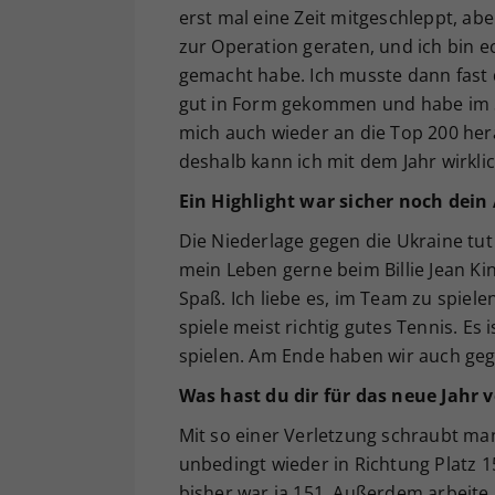
erst mal eine Zeit mitgeschleppt, aber
zur Operation geraten, und ich bin e
gemacht habe. Ich musste dann fast 
gut in Form gekommen und habe im 
mich auch wieder an die Top 200 her
deshalb kann ich mit dem Jahr wirklic
Ein Highlight war sicher noch dein 
Die Niederlage gegen die Ukraine tut 
mein Leben gerne beim Billie Jean K
Spaß. Ich liebe es, im Team zu spiel
spiele meist richtig gutes Tennis. Es
spielen. Am Ende haben wir auch gege
Was hast du dir für das neue Jah
Mit so einer Verletzung schraubt man
unbedingt wieder in Richtung Platz 
bisher war ja 151. Außerdem arbeite 