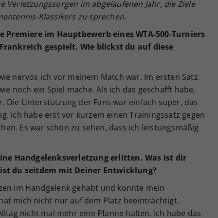
re Verletzungssorgen im abgelaufenen Jahr, die Ziele
mentennis-Klassikers zu sprechen.
eine Premiere im Hauptbewerb eines WTA-500-Turniers
Frankreich gespielt. Wie blickst du auf diese
wie nervös ich vor meinem Match war. Im ersten Satz
wie noch ein Spiel mache. Als ich das geschafft habe,
er. Die Unterstützung der Fans war einfach super, das
g. Ich habe erst vor kurzem einen Trainingssatz gegen
ichen. Es war schön zu sehen, dass ich leistungsmäßig
e Handgelenksverletzung erlitten. Was ist dir
bist du seitdem mit Deiner Entwicklung?
rzen im Handgelenk gehabt und konnte mein
at mich nicht nur auf dem Platz beeinträchtigt,
lltag nicht mal mehr eine Pfanne halten. Ich habe das