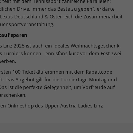
teilt mit dem Tennissport zahlreiche Parallelen:
ichen Drive, immer das Beste zu geben“, erklärte
 Lexus Deutschland & Österreich die Zusammenarbeit
auensportveranstaltung.
kauf sparen
s Linz 2025 ist auch ein ideales Weihnachtsgeschenk.
 Turniers können Tennisfans kurz vor dem Fest zwei
werben.
rsten 100 Ticketkäufer:innen mit dem Rabattcode
tt. Das Angebot gilt für die Turniertage Montag und
Das ist die perfekte Gelegenheit, um Vorfreude auf
erschenken.
 den Onlineshop des Upper Austria Ladies Linz