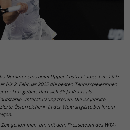
Zweck
generierte ID, für die historische Speicherung
Ihrer vorgenommen Einstellungen, falls der
Webseiten-Betreiber dies eingestellt hat.
ichs Nummer eins beim Upper Austria Ladies Linz 2025
er bis 2. Februar 2025 die besten Tennisspielerinnen
enter Linz geben, darf sich Sinja Kraus als
autstarke Unterstützung freuen. Die 22-jährige
tzierte Österreicherin in der Weltrangliste bei ihrem
eigen.
us Zeit genommen, um mit dem Presseteam des WTA-