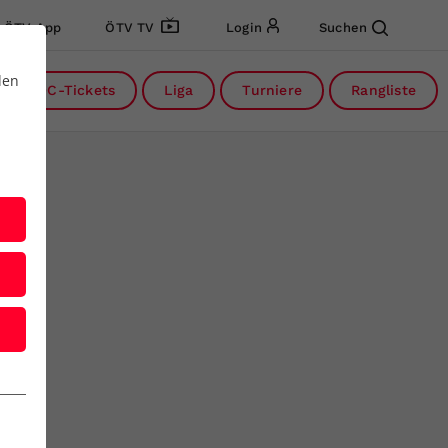
ÖTV App
ÖTV TV
Login
Suchen
den
DC-Tickets
Liga
Turniere
Rangliste