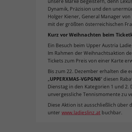
unsere Marke begeistern, denn Lexus 
Dynamik, Präzision und den unermüdl
Holger Kiener, General Manager von
mit der größten österreichischen Fr
Kurz
vor Weihnachten beim Ticket
Ein Besuch beim Upper Austria Ladie
Im Rahmen der Weihnachtsaktion des
Tickets zum Preis von einer Karte er
Bis zum 22. Dezember erhalten die e
„
UPPERXMAS-VGPGN6
“ diesen Raba
Dienstag in den Kategorien 1 und 2. 
unvergessliche Tennismomente zu v
Diese Aktion ist ausschließlich über
unter
www.ladieslinz.at
buchbar.