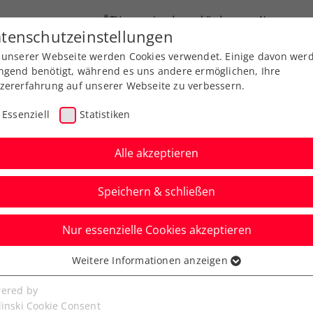
ÖTV
Landesverbände
News
tenschutzeinstellungen
 unserer Webseite werden Cookies verwendet. Einige davon wer
Ausbildung
Services
Über uns
FAQ
ngend benötigt, während es uns andere ermöglichen, Ihre
zererfahrung auf unserer Webseite zu verbessern.
Essenziell
Statistiken
Alle akzeptieren
Speichern & schließen
Nur essenzielle Cookies akzeptieren
Ladies Linz: Kraus
Weitere Informationen anzeigen
ssenziell
 wieder dabei zu sein“
senzielle Cookies werden für grundlegende Funktionen der
ered by
bseite benötigt. Dadurch ist gewährleistet, dass die Webseite
linski Cookie Consent