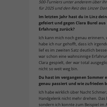
500-Turniers unter anderem
über ih
f
ür 2025 und den Reiz des Linzer Da
Im letzten Jahr hast du in Linz d
gefeiert und gegen Clara Burel aus 
Erfahrung zurück?
Ich kann mich noch genau erinnern, 
habe ich nur gehofft, dass ich irgend
lief es im zweiten Satz deutlich bess
war schon eine wahnsinnige Erfahrun
Clara gespielt, der war total ausgegl
nicht so weit weg bin.
Du hast im vergangenen Sommer ein
genau passiert und wie zufrieden 
Ich habe wirklich über Nacht Schme
Handgelenk nicht mehr drehen. Das h
sondern ich konnte zum Beispiel im A