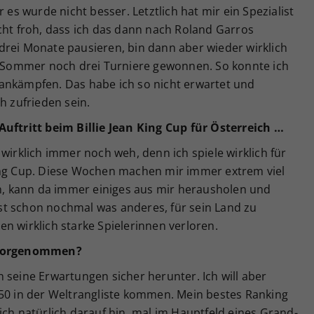
 es wurde nicht besser. Letztlich hat mir ein Spezialist
cht froh, dass ich das dann nach Roland Garros
drei Monate pausieren, bin dann aber wieder wirklich
Sommer noch drei Turniere gewonnen. So konnte ich
ankämpfen. Das habe ich so nicht erwartet und
h zufrieden sein.
Auftritt beim Billie Jean King Cup für Österreich …
wirklich immer noch weh, denn ich spiele wirklich für
ing Cup. Diese Wochen machen mir immer extrem viel
en, kann da immer einiges aus mir herausholen und
 ist schon nochmal was anderes, für sein Land zu
n wirklich starke Spielerinnen verloren.
r vorgenommen?
 seine Erwartungen sicher herunter. Ich will aber
150 in der Weltrangliste kommen. Mein bestes Ranking
ich natürlich darauf hin, mal im Hauptfeld eines Grand-