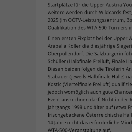
Startplätze für die Upper Austria Y
weitere werden durch Wildcards festg
2025 (im OÖTV-Leistungszentrum, Bock
Qualifikation des WTA-500-Turniers i
Einen ersten Fixplatz bei der Upper 
Arabella Koller die diesjährige Sieg
Oberpullendorf. Die Salzburgerin fü
Schüller (Halbfinale Freiluft, Finale H
Diesen beiden folgen die Tirolerin 
Stabauer (jeweils Halbfinale Halle) n
Kostic (Viertelfinale Freiluft) qualif
jedoch womöglich auch gute Chancen 
Event ausrechnen darf. Nicht in der 
Jahrgangs 1998 und älter auf (etwa Fr
frischgebackene Österreichische Hall
14 Jahre nicht das erforderliche Mind
WTA-500-Veranstaltung auf.