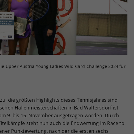
Zweck
generierte ID, für die historische Speicherung
Ihrer vorgenommen Einstellungen, falls der
Webseiten-Betreiber dies eingestellt hat.
s die Upper Austria Young Ladies Wild-Card-Challenge 2024 für
zu, die größten Highlights dieses Tennisjahres sind
ischen Hallenmeisterschaften in Bad Waltersdorf ist
vom 9. bis 16. November ausgetragen worden. Durch
itelkämpfe steht nun auch die Endwertung im Race to
 jener Punktewertung, nach der die ersten sechs