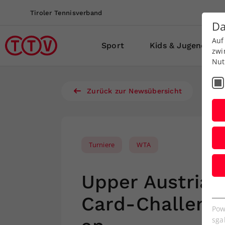
Tiroler Tennisverband
Da
Auf
Sport
Kids & Jugend
zwi
Nut
Zurück zur Newsübersicht
Turniere
WTA
Upper Austria 
E
Card-Challenge:
Es
Pow
We
sga