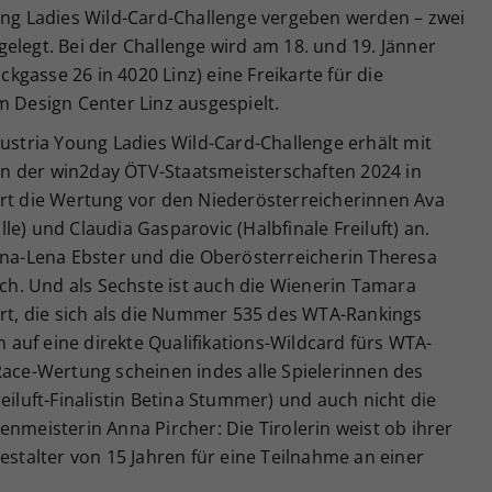
oung Ladies Wild-Card-Challenge vergeben werden – zwei
elegt. Bei der Challenge wird am 18. und 19. Jänner
gasse 26 in 4020 Linz) eine Freikarte für die
m Design Center Linz ausgespielt.
Austria Young Ladies Wild-Card-Challenge erhält mit
erin der win2day ÖTV-Staatsmeisterschaften 2024 in
hrt die Wertung vor den Niederösterreicherinnen Ava
alle) und Claudia Gasparovic (Halbfinale Freiluft) an.
Anna-Lena Ebster und die Oberösterreicherin Theresa
ach. Und als Sechste ist auch die Wienerin Tamara
iziert, die sich als die Nummer 535 des WTA-Rankings
auf eine direkte Qualifikations-Wildcard fürs WTA-
Race-Wertung scheinen indes alle Spielerinnen des
eiluft-Finalistin Betina Stummer) und auch nicht die
enmeisterin Anna Pircher: Die Tirolerin weist ob ihrer
estalter von 15 Jahren für eine Teilnahme an einer