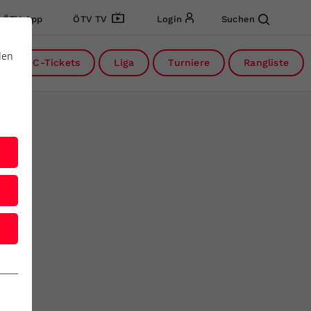
ÖTV App
ÖTV TV
Login
Suchen
den
DC-Tickets
Liga
Turniere
Rangliste