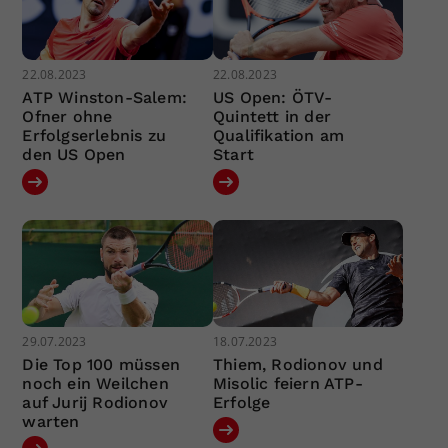
22.08.2023
22.08.2023
ATP Winston-Salem:
US Open: ÖTV-
Ofner ohne
Quintett in der
Erfolgserlebnis zu
Qualifikation am
den US Open
Start
29.07.2023
18.07.2023
Die Top 100 müssen
Thiem, Rodionov und
noch ein Weilchen
Misolic feiern ATP-
auf Jurij Rodionov
Erfolge
warten