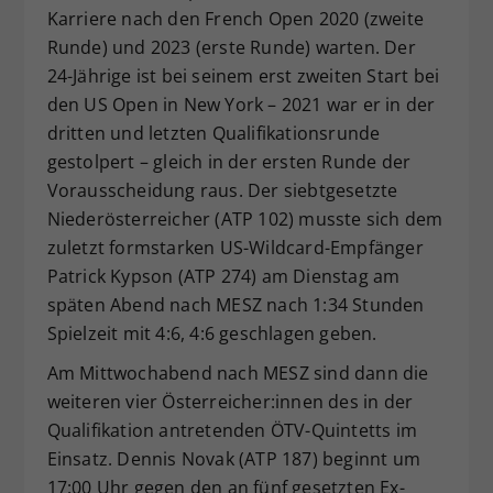
Karriere nach den French Open 2020 (zweite
Dieser Wert speichert Ihre Consent-
Runde) und 2023 (erste Runde) warten. Der
Einstellungen. Unter anderem eine
24-Jährige ist bei seinem erst zweiten Start bei
zufällig generierte ID, für die
Zweck
historische Speicherung Ihrer
den US Open in New York – 2021 war er in der
vorgenommen Einstellungen, falls der
dritten und letzten Qualifikationsrunde
Webseiten-Betreiber dies eingestellt
gestolpert – gleich in der ersten Runde der
hat.
Vorausscheidung raus. Der siebtgesetzte
Niederösterreicher (ATP 102) musste sich dem
zuletzt formstarken US-Wildcard-Empfänger
Patrick Kypson (ATP 274) am Dienstag am
späten Abend nach MESZ nach 1:34 Stunden
Spielzeit mit 4:6, 4:6 geschlagen geben.
Am Mittwochabend nach MESZ sind dann die
weiteren vier Österreicher:innen des in der
Qualifikation antretenden ÖTV-Quintetts im
Einsatz. Dennis Novak (ATP 187) beginnt um
17:00 Uhr gegen den an fünf gesetzten Ex-