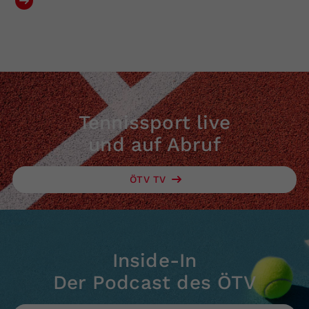
Tennissport live
und auf Abruf
ÖTV TV
Inside-In
Der Podcast des ÖTV