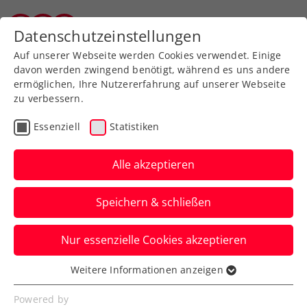
Zurück zur Newsübersicht
Datenschutzeinstellungen
Tiroler Tennisverband
Auf unserer Webseite werden Cookies verwendet. Einige
davon werden zwingend benötigt, während es uns andere
ermöglichen, Ihre Nutzererfahrung auf unserer Webseite
zu verbessern.
Turniere
ATP
WTA
Essenziell
Statistiken
US Open: Frühe
Niederlage für Rodionov
Alle akzeptieren
in der Qualifikation
Speichern & schließen
Die weiteren vier ÖTV-Asse in New York
Nur essenzielle Cookies akzeptieren
bestreiten am Mittwoch ihre
Auftaktmatches.
Weitere Informationen anzeigen
Essenziell
Verfasst von: Manuel Wachta, 22.08.2023
Essenzielle Cookies werden für grundlegende
Powered by