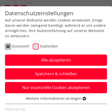
Zurück zur Newsübersicht
Datenschutzeinstellungen
Tiroler Tennisverband
Auf unserer Webseite werden Cookies verwendet. Einige
davon werden zwingend benötigt, während es uns andere
ermöglichen, Ihre Nutzererfahrung auf unserer Webseite
zu verbessern.
Verbands-Info
Essenziell
Statistiken
Weiterer Meilenstein: ÖTV
launcht eigene App
Alle akzeptieren
Seit dem 22. März 2024 ist die neue
Speichern & schließen
Anwendung bei Google Play und im App
Store gratis downzuloaden.
Nur essenzielle Cookies akzeptieren
Verfasst von: Manuel Wachta, 22.03.2024
Weitere Informationen anzeigen
Essenziell
Essenzielle Cookies werden für grundlegende
Powered by