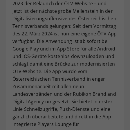
2023 der Relaunch der ÖTV-Website – und
Dieser Wert speichert Ihre Consent-
jetzt ist der nächste große Meilenstein in der
Einstellungen. Unter anderem eine
Digitalisierungsoffensive des Österreichischen
zufällig generierte ID, für die
Tennisverbands gelungen: Seit dem Vormittag
Zweck
historische Speicherung Ihrer
vorgenommen Einstellungen, falls der
des 22. März 2024 ist nun eine eigene ÖTV-App
Webseiten-Betreiber dies eingestellt
verfügbar. Die Anwendung ist ab sofort bei
hat.
Google Play und im App Store für alle Android-
und iOS-Geräte kostenlos downzuloaden und
schlägt damit eine Brücke zur modernisierten
ÖTV-Website. Die App wurde vom
Österreichischen Tennisverband in enger
Zusammenarbeit mit allen neun
Landesverbänden und der Rubikon Brand and
Digital Agency umgesetzt. Sie bietet in erster
Linie Schnellzugriffe, Push-Dienste und eine
gänzlich überarbeitete und direkt in die App
integrierte Players Lounge für