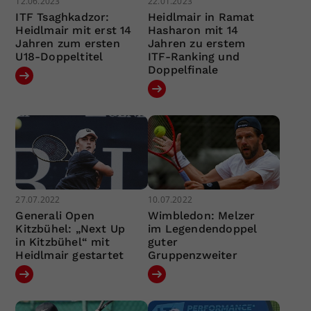
12.06.2023
22.01.2023
ITF Tsaghkadzor:
Heidlmair in Ramat
Heidlmair mit erst 14
Hasharon mit 14
Jahren zum ersten
Jahren zu erstem
U18-Doppeltitel
ITF-Ranking und
Doppelfinale
27.07.2022
10.07.2022
Generali Open
Wimbledon: Melzer
Kitzbühel: „Next Up
im Legendendoppel
in Kitzbühel“ mit
guter
Heidlmair gestartet
Gruppenzweiter