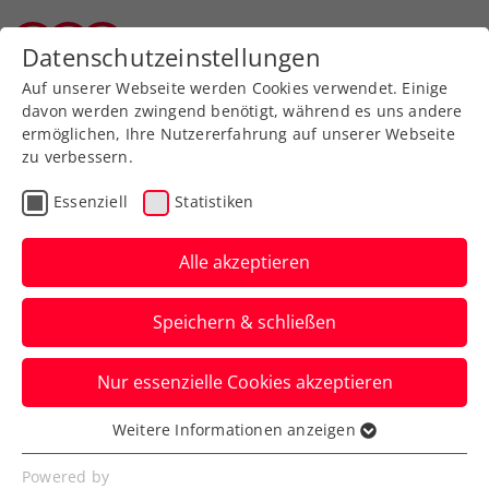
Zurück zur Newsübersicht
Datenschutzeinstellungen
Tiroler Tennisverband
Auf unserer Webseite werden Cookies verwendet. Einige
davon werden zwingend benötigt, während es uns andere
ermöglichen, Ihre Nutzererfahrung auf unserer Webseite
zu verbessern.
Turniere
Kids & Jugend
Essenziell
Statistiken
Wimbledon: 2 Siege an
einem Tag für Heidlmair
Alle akzeptieren
im U14-Bewerb
Speichern & schließen
Am Samstag zu Mittag scheidet die ÖTV-
Nur essenzielle Cookies akzeptieren
Nachwuchshoffnung dann auch im
Consolation-Bewerb aus.
Weitere Informationen anzeigen
Essenziell
Verfasst von: Manuel Wachta, 09.07.2022
Essenzielle Cookies werden für grundlegende
Powered by