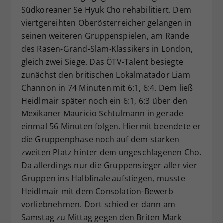
Südkoreaner Se Hyuk Cho rehabilitiert. Dem
Dieser Wert speichert Ihre Consent-
viertgereihten Oberösterreicher gelangen in
Einstellungen. Unter anderem eine
zufällig generierte ID, für die
seinen weiteren Gruppenspielen, am Rande
Zweck
historische Speicherung Ihrer
des Rasen-Grand-Slam-Klassikers in London,
vorgenommen Einstellungen, falls der
gleich zwei Siege. Das ÖTV-Talent besiegte
Webseiten-Betreiber dies eingestellt
zunächst den britischen Lokalmatador Liam
hat.
Channon in 74 Minuten mit 6:1, 6:4. Dem ließ
Heidlmair später noch ein 6:1, 6:3 über den
Mexikaner Mauricio Schtulmann in gerade
einmal 56 Minuten folgen. Hiermit beendete er
die Gruppenphase noch auf dem starken
zweiten Platz hinter dem ungeschlagenen Cho.
Da allerdings nur die Gruppensieger aller vier
Gruppen ins Halbfinale aufstiegen, musste
Heidlmair mit dem Consolation-Bewerb
vorliebnehmen. Dort schied er dann am
Samstag zu Mittag gegen den Briten Mark