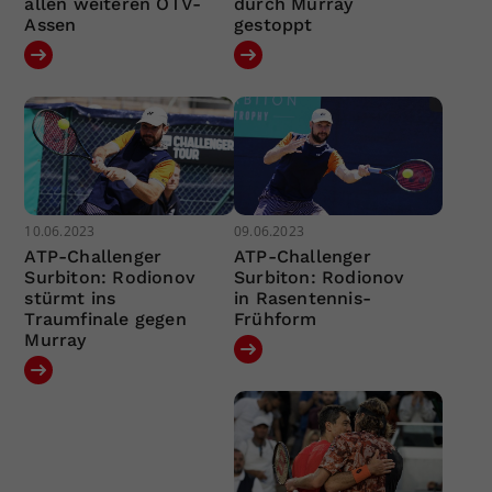
allen weiteren ÖTV-
durch Murray
Assen
gestoppt
10.06.2023
09.06.2023
ATP-Challenger
ATP-Challenger
Surbiton: Rodionov
Surbiton: Rodionov
stürmt ins
in Rasentennis-
Traumfinale gegen
Frühform
Murray