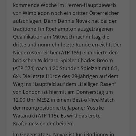
kommende Woche im Herren-Hauptbewerb
Dieser Wert speichert Ihre Consent-
von Wimbledon noch ein dritter Österreicher
Einstellungen. Unter anderem eine
aufschlagen. Denn Dennis Novak hat bei der
zufällig generierte ID, für die
Zweck
historische Speicherung Ihrer
traditionell in Roehampton ausgetragenen
vorgenommen Einstellungen, falls der
Qualifikation am Mittwochnachmittag die
Webseiten-Betreiber dies eingestellt
dritte und nunmehr letzte Runde erreicht. Der
hat.
Niederösterreicher (ATP 159) eliminierte den
britischen Wildcard-Spieler Charles Broom
(ATP 374) nach 1:20 Stunden Spielzeit mit 6:3,
6:4. Die letzte Hürde des 29-Jährigen auf dem
Weg ins Hauptfeld auf dem „Heiligen Rasen“
von London ist hiermit am Donnerstag um
12:00 Uhr MESZ in einem Best-of-five-Match
der neuntpositionierte Japaner Yosuke
Watanuki (ATP 115). Es wird das erste
Kräftemessen der beiden.
Im Gegensatz zu Novak ist Jurij Rodionov in