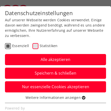
Zurück zur Newsübersicht
Datenschutzeinstellungen
Tiroler Tennisverband
Auf unserer Webseite werden Cookies verwendet. Einige
davon werden zwingend benötigt, während es uns andere
ermöglichen, Ihre Nutzererfahrung auf unserer Webseite
zu verbessern.
Turniere
ATP
WTA
Essenziell
Statistiken
Wimbledon: Novak und
Kraus kämpfen um Plätze
Alle akzeptieren
im Hauptbewerb
Speichern & schließen
Jurij Rodionov ist dahingegen in der
Nur essenzielle Cookies akzeptieren
zweiten Qualifikationsrunde des Rasen-
Grand-Slams ausgeschieden.
Weitere Informationen anzeigen
Essenziell
Verfasst von: Manuel Wachta, 28.06.2023
Essenzielle Cookies werden für grundlegende
Powered by