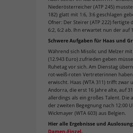
Niederösterreicher (ATP 245) musst
182) glatt mit 1:6, 3:6 geschlagen ge
Ofner: Der Steirer (ATP 222) fertigt
6:2, 6:2 ab. Ihn erwartet nun der auf
Schwere Aufgaben für Haas und G
Während sich Misolic und Melzer mit
(12.943 Euro) zufrieden geben müsse
Ruhetag vor sich. Am Dienstag über
rot-weiß-roten Vertreterinnen haben
erwischt. Haas (WTA 311) trifft zwar
Andorra, die erst 16 Jahre alte, auf 3
allerdings als ein großes Talent. Die
der zweiten Begegnung nach 12:00 Uh
Wickmayer (WTA 603) aus Belgien.
Hier alle Ergebnisse und Auslosun
Damen-Einzel
.