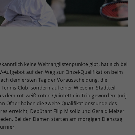
Zweck
generierte ID, für die historische Speicherung
Ihrer vorgenommen Einstellungen, falls der
Webseiten-Betreiber dies eingestellt hat.
anntlich keine Weltranglistenpunkte gibt, hat sich bei
V-Aufgebot auf den Weg zur Einzel-Qualifikation beim
Nach dem ersten Tag der Vorausscheidung, die
n Tennis Club, sondern auf einer Wiese im Stadtteil
 dem rot-weiß-roten Quintett ein Trio geworden: Jurij
n Ofner haben die zweite Qualifikationsrunde des
res erreicht, Debütant Filip Misolic und Gerald Melzer
ieden. Bei den Damen starten am morgigen Dienstag
urnier.