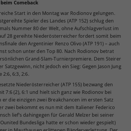
er beim Comeback
greiche Start in den Montag war Rodionov gelungen.
tgereihte Spieler des Landes (ATP 152) schlug den
hemals Nummer 80 der Welt, ohne Aufschlagverlust im
 auf 28 gereihte Niederösterreicher fordert somit beim
nsfinale den Argentinier Renzo Olivo (ATP 191) – auch
einst schon unter den Top 80. Nach Rodionov betrat
persönlichen Grand-Slam-Turnierpremiere. Dem Steirer
er Satzgewinn, nicht jedoch ein Sieg: Gegen Jason Jung
2:6, 6:3, 2:6.
gesetzte Niederösterreicher (ATP 155) bezwang den
t 7:6 (2), 6:1 und hielt sich ganz wie Rodionov bei
 er die einzigen zwei Breakchancen im ersten Satz
er zwei bekommt es nun mit dem Italiener Federico
nsch lief’s dahingegen für Gerald Melzer bei seiner
Ounited Bundesliga hatte er schon wieder gespielt)
ger in Mauthausen erlittenen Bänderverletzung. Der