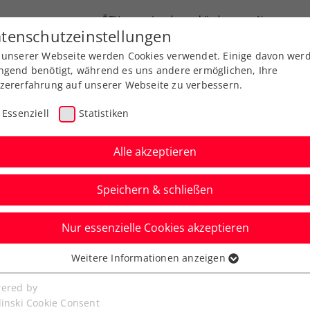
ÖTV
Landesverbände
News
tenschutzeinstellungen
 unserer Webseite werden Cookies verwendet. Einige davon wer
Ausbildung
Services
Über uns
FAQ
ngend benötigt, während es uns andere ermöglichen, Ihre
zererfahrung auf unserer Webseite zu verbessern.
Essenziell
Statistiken
Alle akzeptieren
Speichern & schließen
Nur essenzielle Cookies akzeptieren
ifikation: Rodionov,
Weitere Informationen anzeigen
ssenziell
er kommen weiter
senzielle Cookies werden für grundlegende Funktionen der
ered by
bseite benötigt. Dadurch ist gewährleistet, dass die Webseite
linski Cookie Consent