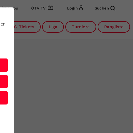
ÖTV App
ÖTV TV
Login
Suchen
den
DC-Tickets
Liga
Turniere
Rangliste