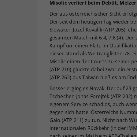
Misolic verliert beim Debüt, Melz
Der aus österreichischer Sicht erfol
Der seit dem heutigen Tag wieder bes
Slowaken Jozef Kovalik (ATP 205), e
gesamten Match mit 6:4, 7:6 (4). Der
Kampf um einen Platz im Qualifikatio
dieser stand als Weltranglisten-78. 
Misolic einen der Courts zu seiner 
(ATP 210) glückte dabei zwar ein erst
(ATP 263) aus Taiwan hieß es am Ende 
Besser erging es Novak: Der auf 23 
Tschechen Jonas Forejtek (ATP 232) mi
eigenem Service schadlos, auch wenn
gegen sich hatte. Österreichs Numm
Gaio (ATP 211) zu tun. Nicht nach Wu
internationalen Rückkehr (in der IMM
nach seiner im Mai beim ATP-Challen