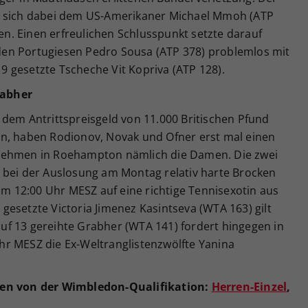
e sich dabei dem US-Amerikaner Michael Mmoh (ATP
ben. Einen erfreulichen Schlusspunkt setzte darauf
e den Portugiesen Pedro Sousa (ATP 378) problemlos mit
 19 gesetzte Tscheche Vit Kopriva (ATP 128).
rabher
 dem Antrittspreisgeld von 11.000 Britischen Pfund
n, haben Rodionov, Novak und Ofner erst mal einen
nehmen in Roehampton nämlich die Damen. Die zwei
 bei der Auslosung am Montag relativ harte Brocken
 um 12:00 Uhr MESZ auf eine richtige Tennisexotin aus
1 gesetzte Victoria Jimenez Kasintseva (WTA 163) gilt
 auf 13 gereihte Grabher (WTA 141) fordert hingegen in
r MESZ die Ex-Weltranglistenzwölfte Yanina
gen von der Wimbledon-Qualifikation:
Herren-Einzel
,