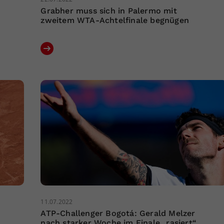
Grabher muss sich in Palermo mit
zweitem WTA-Achtelfinale begnügen
11.07.2022
ATP-Challenger Bogotá: Gerald Melzer
nach starker Woche im Finale „rasiert“