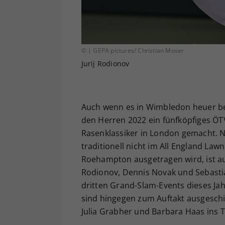
© | GEPA pictures/ Christian Moser
Jurij Rodionov
Auch wenn es in Wimbledon heuer bek
den Herren 2022 ein fünfköpfiges ÖT
Rasenklassiker in London gemacht. 
traditionell nicht im All England Law
Roehampton ausgetragen wird, ist aus
Rodionov, Dennis Novak und Sebastia
dritten Grand-Slam-Events dieses Jah
sind hingegen zum Auftakt ausgesch
Julia Grabher und Barbara Haas ins T