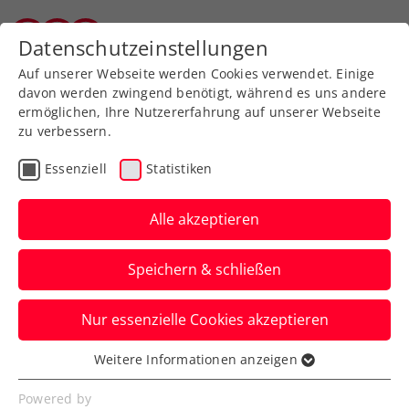
Zurück zur Newsübersicht
Datenschutzeinstellungen
Tiroler Tennisverband
Auf unserer Webseite werden Cookies verwendet. Einige
davon werden zwingend benötigt, während es uns andere
ermöglichen, Ihre Nutzererfahrung auf unserer Webseite
zu verbessern.
Turniere
WTA
Essenziell
Statistiken
WTA-Challenger La Bisbal
d’Empordà: Kein weiterer
Alle akzeptieren
Erfolg für Kraus
Speichern & schließen
Österreichs Nummer zwei reist mit einem
Nur essenzielle Cookies akzeptieren
Sieg und einer Niederlage zum Billie Jean
King Cup.
Weitere Informationen anzeigen
Essenziell
Verfasst von: Manuel Wachta, 04.04.2024
Essenzielle Cookies werden für grundlegende
Powered by