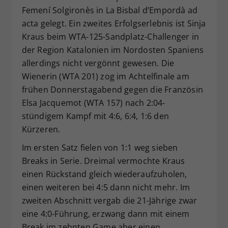
Femení Solgironès in La Bisbal d’Empordà ad
Dieser Wert speichert Ihre Consent-
acta gelegt. Ein zweites Erfolgserlebnis ist Sinja
Einstellungen. Unter anderem eine
zufällig generierte ID, für die
Kraus beim WTA-125-Sandplatz-Challenger in
Zweck
historische Speicherung Ihrer
der Region Katalonien im Nordosten Spaniens
vorgenommen Einstellungen, falls der
allerdings nicht vergönnt gewesen. Die
Webseiten-Betreiber dies eingestellt
Wienerin (WTA 201) zog im Achtelfinale am
hat.
frühen Donnerstagabend gegen die Französin
Elsa Jacquemot (WTA 157) nach 2:04-
stündigem Kampf mit 4:6, 6:4, 1:6 den
Kürzeren.
Im ersten Satz fielen von 1:1 weg sieben
Breaks in Serie. Dreimal vermochte Kraus
einen Rückstand gleich wiederaufzuholen,
einen weiteren bei 4:5 dann nicht mehr. Im
zweiten Abschnitt vergab die 21-Jährige zwar
eine 4:0-Führung, erzwang dann mit einem
Break im zehnten Game aber einen