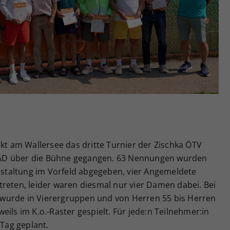
Zweck
generierte ID, für die historische Speicherung
Ihrer vorgenommen Einstellungen, falls der
Webseiten-Betreiber dies eingestellt hat.
rkt am Wallersee das dritte Turnier der Zischka ÖTV
AD über die Bühne gegangen. 63 Nennungen wurden
anstaltung im Vorfeld abgegeben, vier Angemeldete
reten, leider waren diesmal nur vier Damen dabei. Bei
wurde in Vierergruppen und von Herren 55 bis Herren
ils im K.o.-Raster gespielt. Für jede:n Teilnehmer:in
 Tag geplant.