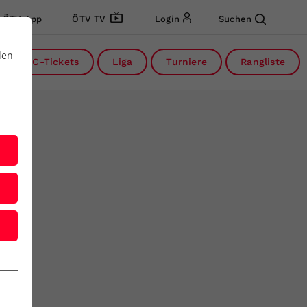
ÖTV App
ÖTV TV
Login
Suchen
den
DC-Tickets
Liga
Turniere
Rangliste