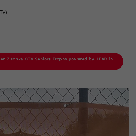
STV)
s der Zischka ÖTV Seniors Trophy powered by HEAD in