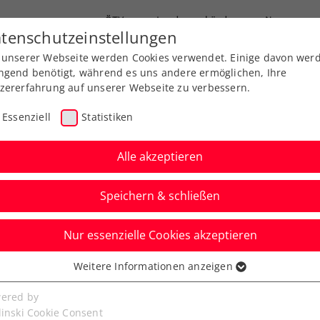
ÖTV
Landesverbände
News
tenschutzeinstellungen
 unserer Webseite werden Cookies verwendet. Einige davon wer
Ausbildung
Services
Über uns
FAQ
ngend benötigt, während es uns andere ermöglichen, Ihre
zererfahrung auf unserer Webseite zu verbessern.
Essenziell
Statistiken
Alle akzeptieren
Speichern & schließen
Nur essenzielle Cookies akzeptieren
eniors Trophy powered
Weitere Informationen anzeigen
ssenziell
iedersehen in
senzielle Cookies werden für grundlegende Funktionen der
ered by
bseite benötigt. Dadurch ist gewährleistet, dass die Webseite
linski Cookie Consent