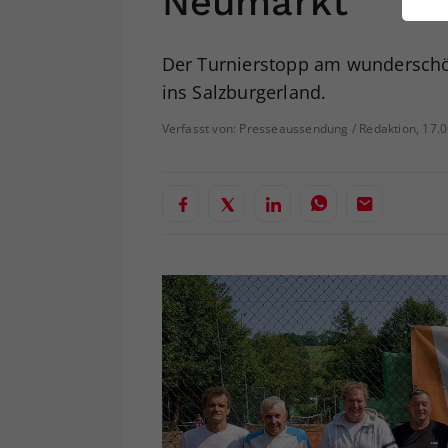
Neumarkt
ei
Der Turnierstopp am wunderschön
ins Salzburgerland.
S
Verfasst von: Presseaussendung / Redaktion, 17.