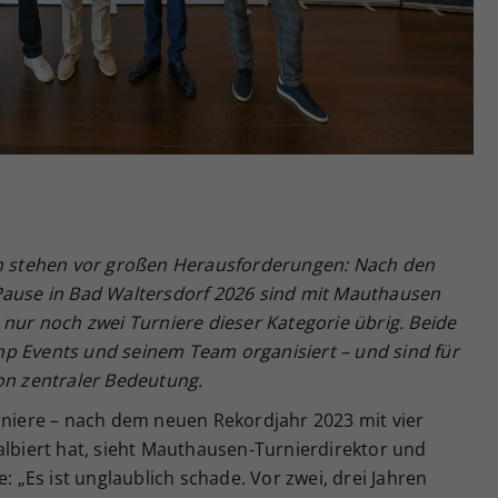
Zweck
generierte ID, für die historische Speicherung
Ihrer vorgenommen Einstellungen, falls der
Webseiten-Betreiber dies eingestellt hat.
ch stehen vor großen Herausforderungen: Nach den
Pause in Bad Waltersdorf 2026 sind mit Mauthausen
 nur noch zwei Turniere dieser Kategorie übrig. Beide
p Events und seinem Team organisiert – und sind für
on zentraler Bedeutung.
rniere – nach dem neuen Rekordjahr 2023 mit vier
albiert hat, sieht Mauthausen-Turnierdirektor und
e: „Es ist unglaublich schade. Vor zwei, drei Jahren