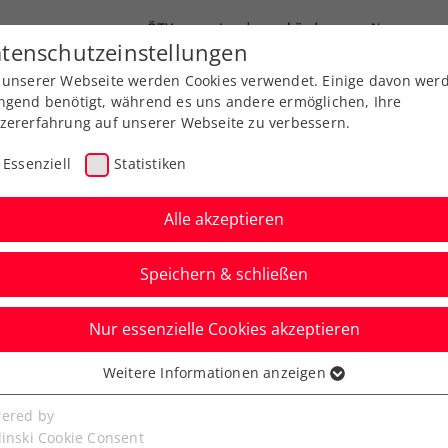
ÖTV
Landesverbände
News
tenschutzeinstellungen
 unserer Webseite werden Cookies verwendet. Einige davon wer
Ausbildung
Services
Über uns
FAQ
ngend benötigt, während es uns andere ermöglichen, Ihre
zererfahrung auf unserer Webseite zu verbessern.
Essenziell
Statistiken
Alle akzeptieren
Speichern & schließen
Nur essenzielle Cookies akzeptieren
-Turniere, eine klare
Weitere Informationen anzeigen
ssenziell
senzielle Cookies werden für grundlegende Funktionen der
ered by
bseite benötigt. Dadurch ist gewährleistet, dass die Webseite
linski Cookie Consent