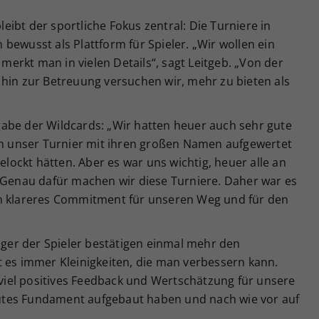
bleibt der sportliche Fokus zentral: Die Turniere in
bewusst als Plattform für Spieler. „Wir wollen ein
 merkt man in vielen Details“, sagt Leitgeb. „Von der
 hin zur Betreuung versuchen wir, mehr zu bieten als
ergabe der Wildcards: „Wir hatten heuer auch sehr gute
ich unser Turnier mit ihren großen Namen aufgewertet
ockt hätten. Aber es war uns wichtig, heuer alle an
. Genau dafür machen wir diese Turniere. Daher war es
ch klareres Commitment für unseren Weg und für den
er der Spieler bestätigen einmal mehr den
t es immer Kleinigkeiten, die man verbessern kann.
iel positives Feedback und Wertschätzung für unsere
 gutes Fundament aufgebaut haben und nach wie vor auf