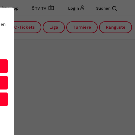
ÖTV App
ÖTV TV
Login
Suchen
den
DC-Tickets
Liga
Turniere
Rangliste