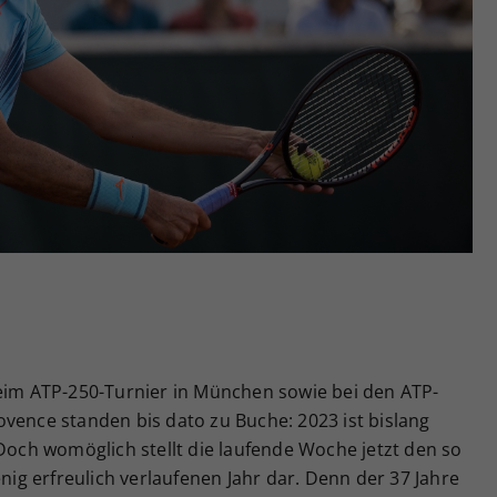
Zweck
generierte ID, für die historische Speicherung
Ihrer vorgenommen Einstellungen, falls der
Webseiten-Betreiber dies eingestellt hat.
beim ATP-250-Turnier in München sowie bei den ATP-
vence standen bis dato zu Buche: 2023 ist bislang
 Doch womöglich stellt die laufende Woche jetzt den so
g erfreulich verlaufenen Jahr dar. Denn der 37 Jahre