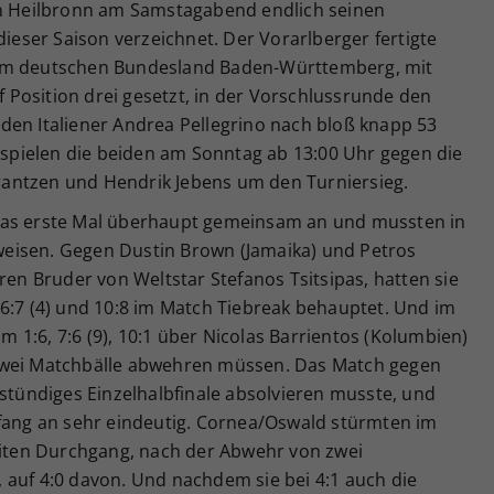
in Heilbronn am Samstagabend endlich seinen
dieser Saison verzeichnet. Der Vorarlberger fertigte
 im deutschen Bundesland Baden-Württemberg, mit
Position drei gesetzt, in der Vorschlussrunde den
den Italiener Andrea Pellegrino nach bloß knapp 53
t spielen die beiden am Sonntag ab 13:00 Uhr gegen die
antzen und Hendrik Jebens um den Turniersieg.
das erste Mal überhaupt gemeinsam an und mussten in
eisen. Gegen Dustin Brown (Jamaika) und Petros
ren Bruder von Weltstar Stefanos Tsitsipas, hatten sie
6:7 (4) und 10:8 im Match Tiebreak behauptet. Und im
im 1:6, 7:6 (9), 10:1 über Nicolas Barrientos (Kolumbien)
zwei Matchbälle abwehren müssen. Das Match gegen
-stündiges Einzelhalbfinale absolvieren musste, und
nfang an sehr eindeutig. Cornea/Oswald stürmten im
weiten Durchgang, nach der Abwehr von zwei
 auf 4:0 davon. Und nachdem sie bei 4:1 auch die