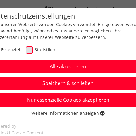
ÖTV
Landesverbände
News
tenschutzeinstellungen
 unserer Webseite werden Cookies verwendet. Einige davon wer
Ausbildung
Services
Über uns
FAQ
ngend benötigt, während es uns andere ermöglichen, Ihre
zererfahrung auf unserer Webseite zu verbessern.
Essenziell
Statistiken
Alle akzeptieren
Speichern & schließen
Nur essenzielle Cookies akzeptieren
 Heilbronn: Bann
Weitere Informationen anzeigen
ssenziell
wald erreicht 1.
senzielle Cookies werden für grundlegende Funktionen der
ered by
bseite benötigt. Dadurch ist gewährleistet, dass die Webseite
linski Cookie Consent