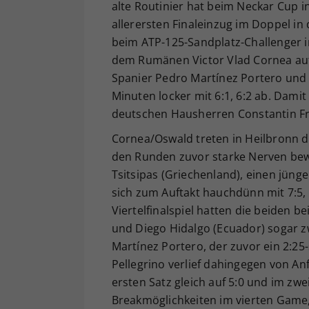
alte Routinier hat beim Neckar Cup 
allerersten Finaleinzug im Doppel in 
beim ATP-125-Sandplatz-Challenger
dem Rumänen Victor Vlad Cornea auf 
Spanier Pedro Martínez Portero und 
Minuten locker mit 6:1, 6:2 ab. Dami
deutschen Hausherren Constantin Fr
Cornea/Oswald treten in Heilbronn 
den Runden zuvor starke Nerven bew
Tsitsipas (Griechenland), einen jünge
sich zum Auftakt hauchdünn mit 7:5, 
Viertelfinalspiel hatten die beiden be
und Diego Hidalgo (Ecuador) sogar 
Martínez Portero, der zuvor ein 2:25
Pellegrino verlief dahingegen von A
ersten Satz gleich auf 5:0 und im z
Breakmöglichkeiten im vierten Game,