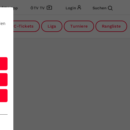
ÖTV App
ÖTV TV
Login
Suchen
den
DC-Tickets
Liga
Turniere
Rangliste