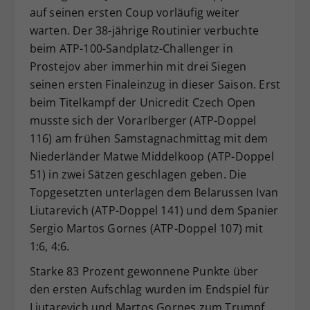
auf seinen ersten Coup vorläufig weiter
Dieser Wert speichert Ihre Consent-
warten. Der 38-jährige Routinier verbuchte
Einstellungen. Unter anderem eine
zufällig generierte ID, für die
beim ATP-100-Sandplatz-Challenger in
Zweck
historische Speicherung Ihrer
Prostejov aber immerhin mit drei Siegen
vorgenommen Einstellungen, falls der
seinen ersten Finaleinzug in dieser Saison. Erst
Webseiten-Betreiber dies eingestellt
beim Titelkampf der Unicredit Czech Open
hat.
musste sich der Vorarlberger (ATP-Doppel
116) am frühen Samstagnachmittag mit dem
Niederländer Matwe Middelkoop (ATP-Doppel
51) in zwei Sätzen geschlagen geben. Die
Topgesetzten unterlagen dem Belarussen Ivan
Liutarevich (ATP-Doppel 141) und dem Spanier
Sergio Martos Gornes (ATP-Doppel 107) mit
1:6, 4:6.
Starke 83 Prozent gewonnene Punkte über
den ersten Aufschlag wurden im Endspiel für
Liutarevich und Martos Gornes zum Trumpf.