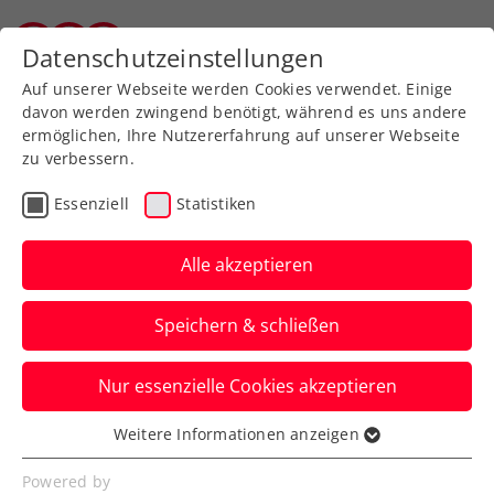
Zurück zur Newsübersicht
Datenschutzeinstellungen
Tiroler Tennisverband
Auf unserer Webseite werden Cookies verwendet. Einige
davon werden zwingend benötigt, während es uns andere
ermöglichen, Ihre Nutzererfahrung auf unserer Webseite
zu verbessern.
Turniere
ATP
Essenziell
Statistiken
Oswald verpasst 3. Coup
bei ATP-Challenger in
Alle akzeptieren
Prostejov
Speichern & schließen
Der ÖTV-Doppelspezialist unterliegt nach
Nur essenzielle Cookies akzeptieren
starker Turnierwoche erst im Endspiel.
Verfasst von: Manuel Wachta, 09.06.2024
Weitere Informationen anzeigen
Essenziell
Essenzielle Cookies werden für grundlegende
Powered by