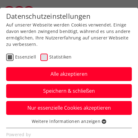
Zurück zur Newsübersicht
Datenschutzeinstellungen
Tiroler Tennisverband
Auf unserer Webseite werden Cookies verwendet. Einige
davon werden zwingend benötigt, während es uns andere
ermöglichen, Ihre Nutzererfahrung auf unserer Webseite
zu verbessern.
Turniere
ATP
Essenziell
Statistiken
ATP-Challenger Liberec:
Oberleitner einen Schritt
Alle akzeptieren
vor der Titelverteidigung
Speichern & schließen
Das ÖTV-Ass steht in der größten und
Nur essenzielle Cookies akzeptieren
wichtigsten Stadt Nordböhmens im
Doppelfinale.
Weitere Informationen anzeigen
Essenziell
Verfasst von: Manuel Wachta, 04.08.2023
Essenzielle Cookies werden für grundlegende
Powered by