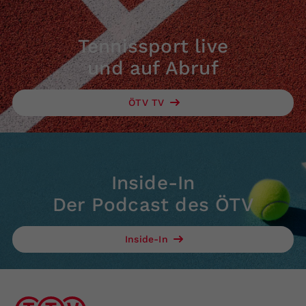
Tennissport live
und auf Abruf
ÖTV TV
Inside-In
Der Podcast des ÖTV
Inside-In