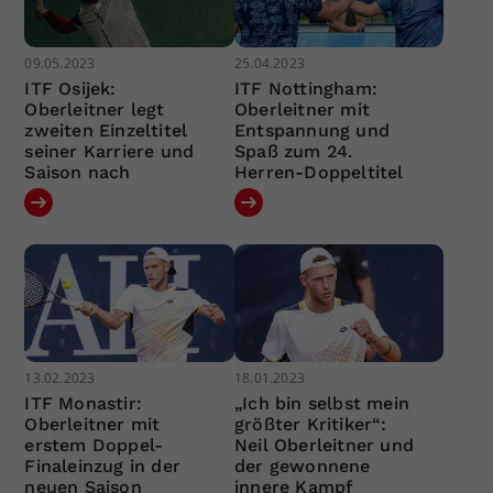
09.05.2023
25.04.2023
ITF Osijek:
ITF Nottingham:
Oberleitner legt
Oberleitner mit
zweiten Einzeltitel
Entspannung und
seiner Karriere und
Spaß zum 24.
Saison nach
Herren-Doppeltitel
13.02.2023
18.01.2023
ITF Monastir:
„Ich bin selbst mein
Oberleitner mit
größter Kritiker“:
erstem Doppel-
Neil Oberleitner und
Finaleinzug in der
der gewonnene
neuen Saison
innere Kampf