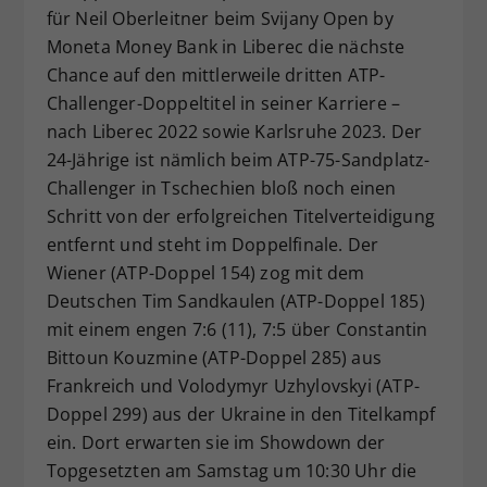
für Neil Oberleitner beim Svijany Open by
Dieser Wert speichert Ihre Consent-
Moneta Money Bank in Liberec die nächste
Einstellungen. Unter anderem eine
Chance auf den mittlerweile dritten ATP-
zufällig generierte ID, für die
Zweck
historische Speicherung Ihrer
Challenger-Doppeltitel in seiner Karriere –
vorgenommen Einstellungen, falls der
nach Liberec 2022 sowie Karlsruhe 2023. Der
Webseiten-Betreiber dies eingestellt
24-Jährige ist nämlich beim ATP-75-Sandplatz-
hat.
Challenger in Tschechien bloß noch einen
Schritt von der erfolgreichen Titelverteidigung
entfernt und steht im Doppelfinale. Der
Wiener (ATP-Doppel 154) zog mit dem
Deutschen Tim Sandkaulen (ATP-Doppel 185)
mit einem engen 7:6 (11), 7:5 über Constantin
Bittoun Kouzmine (ATP-Doppel 285) aus
Frankreich und Volodymyr Uzhylovskyi (ATP-
Doppel 299) aus der Ukraine in den Titelkampf
ein. Dort erwarten sie im Showdown der
Topgesetzten am Samstag um 10:30 Uhr die