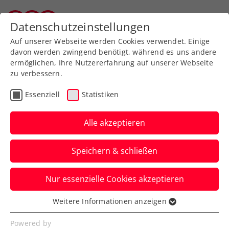
Zurück zur Newsübersicht
Datenschutzeinstellungen
Tiroler Tennisverband
Auf unserer Webseite werden Cookies verwendet. Einige
davon werden zwingend benötigt, während es uns andere
ermöglichen, Ihre Nutzererfahrung auf unserer Webseite
zu verbessern.
Davis Cup
Essenziell
Statistiken
Davis Cup: Österreich
bittet Finnland ins
Alle akzeptieren
Multiversum Schwechat
Speichern & schließen
Die ÖTV-Herren wollen am 31. Jänner / 1.
Nur essenzielle Cookies akzeptieren
Februar 2025 die erste von zwei Hürden
zum Finalturnier nehmen.
Weitere Informationen anzeigen
Essenziell
Verfasst von: Manuel Wachta, 09.12.2024
Essenzielle Cookies werden für grundlegende
Powered by