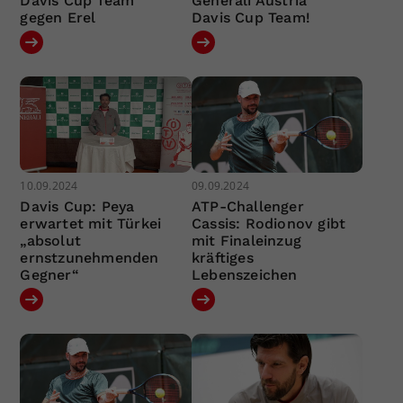
Davis Cup Team
Generali Austria
gegen Erel
Davis Cup Team!
10.09.2024
09.09.2024
Davis Cup: Peya
ATP-Challenger
erwartet mit Türkei
Cassis: Rodionov gibt
„absolut
mit Finaleinzug
ernstzunehmenden
kräftiges
Gegner“
Lebenszeichen