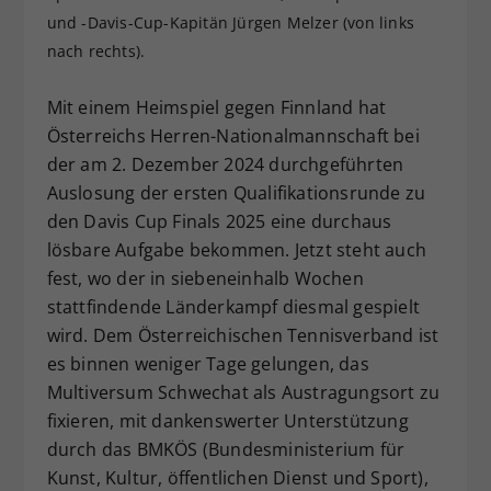
und -Davis-Cup-Kapitän Jürgen Melzer (von links
Dieser Wert speichert Ihre Consent-
Einstellungen. Unter anderem eine
nach rechts).
zufällig generierte ID, für die
Zweck
historische Speicherung Ihrer
Mit einem Heimspiel gegen Finnland hat
vorgenommen Einstellungen, falls der
Österreichs Herren-Nationalmannschaft bei
Webseiten-Betreiber dies eingestellt
der am 2. Dezember 2024 durchgeführten
hat.
Auslosung der ersten Qualifikationsrunde zu
den Davis Cup Finals 2025 eine durchaus
lösbare Aufgabe bekommen. Jetzt steht auch
fest, wo der in siebeneinhalb Wochen
stattfindende Länderkampf diesmal gespielt
wird. Dem Österreichischen Tennisverband ist
es binnen weniger Tage gelungen, das
Multiversum Schwechat als Austragungsort zu
fixieren, mit dankenswerter Unterstützung
durch das BMKÖS (Bundesministerium für
Kunst, Kultur, öffentlichen Dienst und Sport),