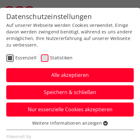
Zurück zur Newsübersicht
Datenschutzeinstellungen
Tiroler Tennisverband
Auf unserer Webseite werden Cookies verwendet. Einige
davon werden zwingend benötigt, während es uns andere
ermöglichen, Ihre Nutzererfahrung auf unserer Webseite
zu verbessern.
Davis Cup
Essenziell
Statistiken
Davis Cup: ÖTV-Herren
bei Auslosung am
Alle akzeptieren
Mittwoch gesetzt
Speichern & schließen
Die Chancen auf ein Heimspiel stehen für
Nur essenzielle Cookies akzeptieren
die Mannschaft von Jürgen Melzer genau
bei 50:50.
Weitere Informationen anzeigen
Essenziell
Verfasst von: Manuel Wachta, 19.09.2023
Essenzielle Cookies werden für grundlegende
Powered by