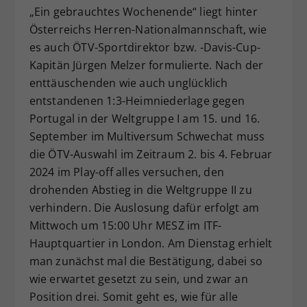
„Ein gebrauchtes Wochenende“ liegt hinter
Dieser Wert speichert Ihre Consent-
Österreichs Herren-Nationalmannschaft, wie
Einstellungen. Unter anderem eine
es auch ÖTV-Sportdirektor bzw. -Davis-Cup-
zufällig generierte ID, für die
Zweck
historische Speicherung Ihrer
Kapitän Jürgen Melzer formulierte. Nach der
vorgenommen Einstellungen, falls der
enttäuschenden wie auch unglücklich
Webseiten-Betreiber dies eingestellt
entstandenen 1:3-Heimniederlage gegen
hat.
Portugal in der Weltgruppe I am 15. und 16.
September im Multiversum Schwechat muss
die ÖTV-Auswahl im Zeitraum 2. bis 4. Februar
2024 im Play-off alles versuchen, den
drohenden Abstieg in die Weltgruppe II zu
verhindern. Die Auslosung dafür erfolgt am
Mittwoch um 15:00 Uhr MESZ im ITF-
Hauptquartier in London. Am Dienstag erhielt
man zunächst mal die Bestätigung, dabei so
wie erwartet gesetzt zu sein, und zwar an
Position drei. Somit geht es, wie für alle