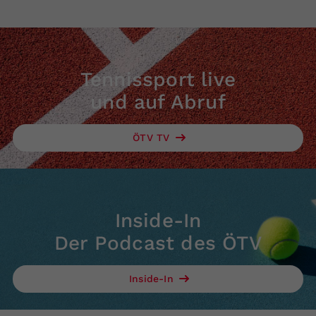
Tennissport live
und auf Abruf
ÖTV TV
Inside-In
Der Podcast des ÖTV
Inside-In