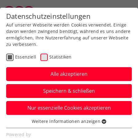
Zurück zur Newsübersicht
Datenschutzeinstellungen
Tiroler Tennisverband
Auf unserer Webseite werden Cookies verwendet. Einige
davon werden zwingend benötigt, während es uns andere
ermöglichen, Ihre Nutzererfahrung auf unserer Webseite
zu verbessern.
Turniere
Verbands-Info
Senioren
Essenziell
Statistiken
Die neue ÖTV-
Seniorenrangliste ist da
Alle akzeptieren
Mit 17. Juli 2025 ist das nationale Ranking
Speichern & schließen
für Senior:innen offiziell eingeführt.
Nur essenzielle Cookies akzeptieren
Verfasst von: Manuel Wachta, 17.07.2025
Weitere Informationen anzeigen
Essenziell
Essenzielle Cookies werden für grundlegende
Powered by