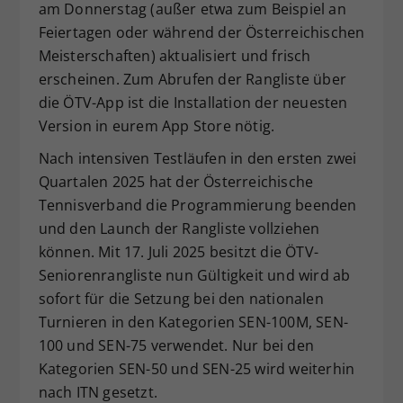
am Donnerstag (außer etwa zum Beispiel an
Dieser Wert speichert Ihre Consent-
Feiertagen oder während der Österreichischen
Einstellungen. Unter anderem eine
Meisterschaften) aktualisiert und frisch
zufällig generierte ID, für die
erscheinen. Zum Abrufen der Rangliste über
Zweck
historische Speicherung Ihrer
vorgenommen Einstellungen, falls der
die ÖTV-App ist die Installation der neuesten
Webseiten-Betreiber dies eingestellt
Version in eurem App Store nötig.
hat.
Nach intensiven Testläufen in den ersten zwei
Quartalen 2025 hat der Österreichische
Tennisverband die Programmierung beenden
und den Launch der Rangliste vollziehen
können. Mit 17. Juli 2025 besitzt die ÖTV-
Seniorenrangliste nun Gültigkeit und wird ab
sofort für die Setzung bei den nationalen
Turnieren in den Kategorien SEN-100M, SEN-
100 und SEN-75 verwendet. Nur bei den
Kategorien SEN-50 und SEN-25 wird weiterhin
nach ITN gesetzt.