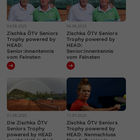
04.08.2025
04.08.2025
Zischka ÖTV Seniors
Zischka ÖTV Seniors
Trophy powered by
Trophy powered by
HEAD:
HEAD:
Senior:innentennis
Senior:innentennis
vom Feinsten
vom Feinsten
01.08.2025
17.07.2025
Die Zischka ÖTV
Zischka ÖTV Seniors
Seniors Trophy
Trophy powered by
powered by HEAD
HEAD: Nennschluss