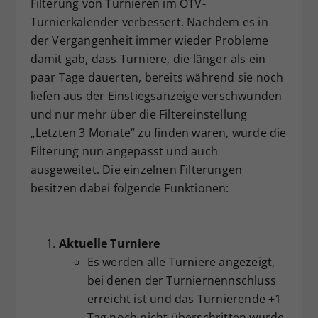
Filterung von Turnieren im ÖTV-
Dieser Wert speichert Ihre Consent-
Turnierkalender verbessert. Nachdem es in
Einstellungen. Unter anderem eine
der Vergangenheit immer wieder Probleme
zufällig generierte ID, für die
damit gab, dass Turniere, die länger als ein
Zweck
historische Speicherung Ihrer
paar Tage dauerten, bereits während sie noch
vorgenommen Einstellungen, falls der
liefen aus der Einstiegsanzeige verschwunden
Webseiten-Betreiber dies eingestellt
hat.
und nur mehr über die Filtereinstellung
„Letzten 3 Monate“ zu finden waren, wurde die
Filterung nun angepasst und auch
ausgeweitet. Die einzelnen Filterungen
besitzen dabei folgende Funktionen:
Aktuelle Turniere
Es werden alle Turniere angezeigt,
bei denen der Turniernennschluss
erreicht ist und das Turnierende +1
Tag noch nicht überschritten wurde.