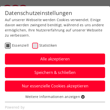
Zurück zur Newsübersicht
Datenschutzeinstellungen
Tiroler Tennisverband
Auf unserer Webseite werden Cookies verwendet. Einige
davon werden zwingend benötigt, während es uns andere
ermöglichen, Ihre Nutzererfahrung auf unserer Webseite
zu verbessern.
Allgemeine Klasse
Turniere
Essenziell
Statistiken
Kids & Jugend
Senioren
Alle akzeptieren
Neue Anzeige und
Speichern & schließen
Filterung im ÖTV-
Turnierkalender
Nur essenzielle Cookies akzeptieren
Der Österreichische Tennisverband
Weitere Informationen anzeigen
Essenziell
präsentiert die jüngsten Verbesserungen
Essenzielle Cookies werden für grundlegende
Powered by
der Online-Turnierplattform.