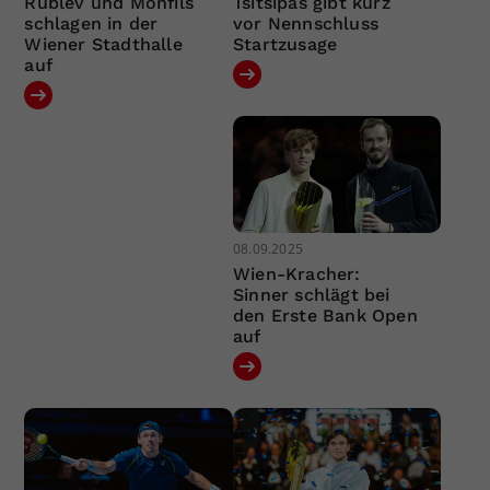
Rublev und Monfils
Tsitsipas gibt kurz
schlagen in der
vor Nennschluss
Wiener Stadthalle
Startzusage
auf
08.09.2025
Wien-Kracher:
Sinner schlägt bei
den Erste Bank Open
auf