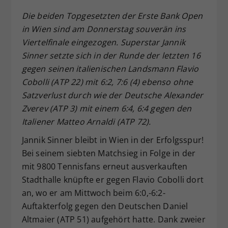
Dieser Wert speichert Ihre Consent-
Die beiden Topgesetzten der Erste Bank Open
Einstellungen. Unter anderem eine
in Wien sind am Donnerstag souverän ins
zufällig generierte ID, für die
Viertelfinale eingezogen. Superstar Jannik
Zweck
historische Speicherung Ihrer
Sinner setzte sich in der Runde der letzten 16
vorgenommen Einstellungen, falls der
Webseiten-Betreiber dies eingestellt
gegen seinen italienischen Landsmann Flavio
hat.
Cobolli (ATP 22) mit 6:2, 7:6 (4) ebenso ohne
Satzverlust durch wie der Deutsche Alexander
Zverev (ATP 3) mit einem 6:4, 6:4 gegen den
Italiener Matteo Arnaldi (ATP 72).
Jannik Sinner bleibt in Wien in der Erfolgsspur!
Bei seinem siebten Matchsieg in Folge in der
mit 9800 Tennisfans erneut ausverkauften
Stadthalle knüpfte er gegen Flavio Cobolli dort
an, wo er am Mittwoch beim 6:0,-6:2-
Auftakterfolg gegen den Deutschen Daniel
Altmaier (ATP 51) aufgehört hatte. Dank zweier