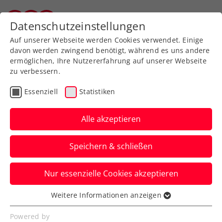
Zurück zur Newsübersicht
Datenschutzeinstellungen
Tiroler Tennisverband
Auf unserer Webseite werden Cookies verwendet. Einige
davon werden zwingend benötigt, während es uns andere
ermöglichen, Ihre Nutzererfahrung auf unserer Webseite
zu verbessern.
Rollstuhltennis
Inklusion
ATP
Essenziell
Statistiken
Turniere
Alle akzeptieren
Erste Bank Open: Sinner
Speichern & schließen
bleibt in Wien in der
Erfolgsspur
Nur essenzielle Cookies akzeptieren
Auch Alexander Zverev steht beim ATP-
Weitere Informationen anzeigen
Essenziell
500-Turnier in der Bundeshauptstadt im
Essenzielle Cookies werden für grundlegende
Powered by
Viertelfinale.