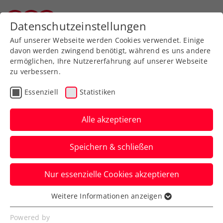
Zurück zur Newsübersicht
Datenschutzeinstellungen
Tiroler Tennisverband
Auf unserer Webseite werden Cookies verwendet. Einige
davon werden zwingend benötigt, während es uns andere
ermöglichen, Ihre Nutzererfahrung auf unserer Webseite
zu verbessern.
Turniere
ATP
Essenziell
Statistiken
Road to Erste Bank Open:
Jetzt für
Alle akzeptieren
Qualifikationsturniere
Speichern & schließen
anmelden
Nur essenzielle Cookies akzeptieren
Nach erfolgreicher Premiere 2024 kehrt
das „Champions of Vienna“-Minicourt-
Weitere Informationen anzeigen
Essenziell
Turnier zurück – aber noch größer!
Essenzielle Cookies werden für grundlegende
Powered by