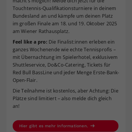
macht’s möglich! Melde dich jetzt für die
Dieser Wert speichert Ihre Consent-
Touchtennis-Qualifikationsturniere in deinem
Einstellungen. Unter anderem eine
Bundesland an und kämpfe um deinen Platz
zufällig generierte ID, für die
im großen Finale am 18. und 19. Oktober 2025
Zweck
historische Speicherung Ihrer
am Wiener Rathausplatz.
vorgenommen Einstellungen, falls der
Webseiten-Betreiber dies eingestellt
Feel like a pro:
Die Finalist:innen erleben ein
hat.
ganzes Wochenende wie echte Tennisprofis –
mit Übernachtung im Spielerhotel, exklusivem
Shuttleservice, Do&Co-Catering, Tickets für
Red Bull BassLine und jeder Menge Erste-Bank-
Open-Flair.
Die Teilnahme ist kostenlos, aber Achtung: Die
Plätze sind limitiert – also melde dich gleich
an!
Hier gibt es mehr Informationen.