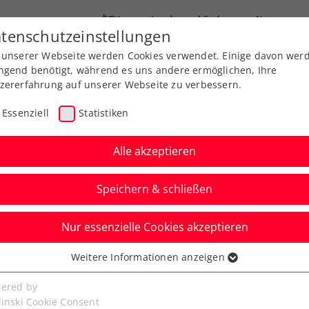
ÖTV
Landesverbände
News
tenschutzeinstellungen
 unserer Webseite werden Cookies verwendet. Einige davon wer
Ausbildung
Services
Über uns
FAQ
ngend benötigt, während es uns andere ermöglichen, Ihre
zererfahrung auf unserer Webseite zu verbessern.
Essenziell
Statistiken
Alle akzeptieren
Speichern & schließen
Nur essenzielle Cookies akzeptieren
er 1. Fortbildung mit
Weitere Informationen anzeigen
ssenziell
senzielle Cookies werden für grundlegende Funktionen der
ered by
bseite benötigt. Dadurch ist gewährleistet, dass die Webseite
linski Cookie Consent