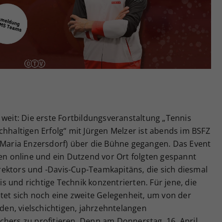
Zweck
generierte ID, für die historische Speicherung
Ihrer vorgenommen Einstellungen, falls der
Webseiten-Betreiber dies eingestellt hat.
 weit: Die erste Fortbildungsveranstaltung „Tennis
chhaltigen Erfolg“ mit Jürgen Melzer ist abends im BSFZ
4 Maria Enzersdorf) über die Bühne gegangen. Das Event
nen online und ein Dutzend vor Ort folgten gespannt
ektors und -Davis-Cup-Teamkapitäns, die sich diesmal
 und richtige Technik konzentrierten. Für jene, die
etet sich noch eine zweite Gelegenheit, um von der
en, vielschichtigen, jahrzehntelangen
chers zu profitieren. Denn am Donnerstag, 16. April