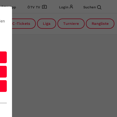
ÖTV App
ÖTV TV
Login
Suchen
den
DC-Tickets
Liga
Turniere
Rangliste