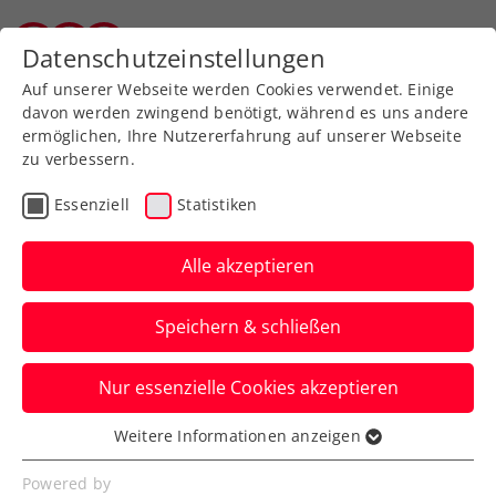
Zurück zur Newsübersicht
Datenschutzeinstellungen
Tiroler Tennisverband
Auf unserer Webseite werden Cookies verwendet. Einige
davon werden zwingend benötigt, während es uns andere
ermöglichen, Ihre Nutzererfahrung auf unserer Webseite
zu verbessern.
Turniere
WTA
Essenziell
Statistiken
Haas wird Stimme des
Upper Austria Ladies Linz
Alle akzeptieren
Österreichs frühere Nummer eins
Speichern & schließen
schlüpft bei ihrem WTA-Heimturnier in
Oberösterreich in eine neue Rolle.
Nur essenzielle Cookies akzeptieren
Verfasst von: Presseaussendung / Redaktion, 15.01.2025
Weitere Informationen anzeigen
Essenziell
Essenzielle Cookies werden für grundlegende
Powered by