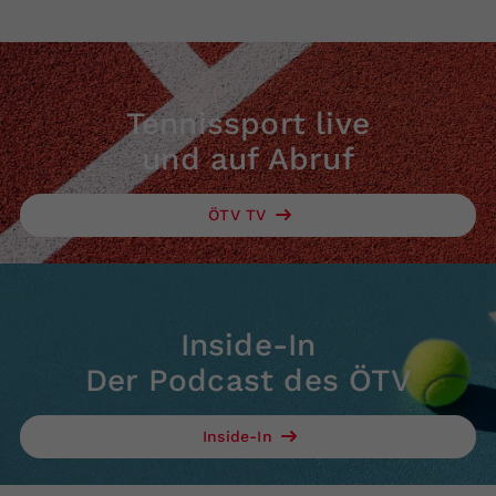
Tennissport live
und auf Abruf
ÖTV TV
Inside-In
Der Podcast des ÖTV
Inside-In