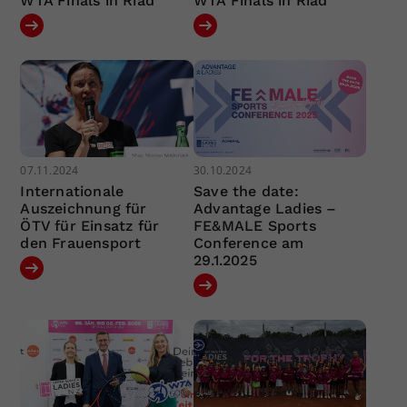
WTA Finals in Riad
WTA Finals in Riad
07.11.2024
30.10.2024
Internationale
Save the date:
Auszeichnung für
Advantage Ladies –
ÖTV für Einsatz für
FE&MALE Sports
den Frauensport
Conference am
29.1.2025