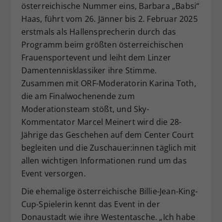
österreichische Nummer eins, Barbara „Babsi“
Dieser Wert speichert Ihre Consent-
Haas, führt vom 26. Jänner bis 2. Februar 2025
Einstellungen. Unter anderem eine
erstmals als Hallensprecherin durch das
zufällig generierte ID, für die
Programm beim größten österreichischen
Zweck
historische Speicherung Ihrer
vorgenommen Einstellungen, falls der
Frauensportevent und leiht dem Linzer
Webseiten-Betreiber dies eingestellt
Damentennisklassiker ihre Stimme.
hat.
Zusammen mit ORF-Moderatorin Karina Toth,
die am Finalwochenende zum
Moderationsteam stößt, und Sky-
Kommentator Marcel Meinert wird die 28-
Jährige das Geschehen auf dem Center Court
begleiten und die Zuschauer:innen täglich mit
allen wichtigen Informationen rund um das
Event versorgen.
Die ehemalige österreichische Billie-Jean-King-
Cup-Spielerin kennt das Event in der
Donaustadt wie ihre Westentasche. „Ich habe