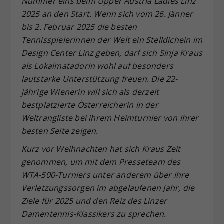
Nummer eins beim Upper Austria Ladies Linz
Dieser Wert speichert Ihre Consent-
2025 an den Start. Wenn sich vom 26. Jänner
Einstellungen. Unter anderem eine
bis 2. Februar 2025 die besten
zufällig generierte ID, für die
Tennisspielerinnen der Welt ein Stelldichein im
Zweck
historische Speicherung Ihrer
Design Center Linz geben, darf sich Sinja Kraus
vorgenommen Einstellungen, falls der
als Lokalmatadorin wohl auf besonders
Webseiten-Betreiber dies eingestellt
hat.
lautstarke Unterstützung freuen. Die 22-
jährige Wienerin will sich als derzeit
bestplatzierte Österreicherin in der
Weltrangliste bei ihrem Heimturnier von ihrer
besten Seite zeigen.
Kurz vor Weihnachten hat sich Kraus Zeit
genommen, um mit dem Presseteam des
WTA-500-Turniers unter anderem
über ihre
Verletzungssorgen im abgelaufenen Jahr, die
Ziele f
ür 2025 und den Reiz des Linzer
Damentennis-Klassikers zu sprechen.