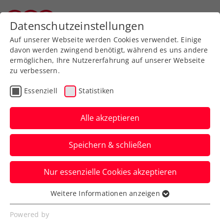
Zurück zur Newsübersicht
Datenschutzeinstellungen
Tiroler Tennisverband
Auf unserer Webseite werden Cookies verwendet. Einige
davon werden zwingend benötigt, während es uns andere
ermöglichen, Ihre Nutzererfahrung auf unserer Webseite
zu verbessern.
Turniere
WTA
Essenziell
Statistiken
Upper Austria Ladies
Linz: Kraus „sehr
Alle akzeptieren
dankbar, wieder dabei zu
Speichern & schließen
sein“
Nur essenzielle Cookies akzeptieren
Die aktuelle ÖTV-Spitzenspielerin im
Interview mit dem Presseteam des WTA-
Weitere Informationen anzeigen
Essenziell
500-Turniers in Oberösterreich.
Essenzielle Cookies werden für grundlegende
Powered by