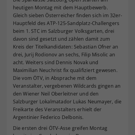
heutigen Montag mit dem Hauptbewerb.
Dieser Wert speichert Ihre Consent-
Einstellungen. Unter anderem eine
Gleich sieben Österreicher finden sich im 32er-
zufällig generierte ID, für die
Hauptfeld des ATP-125-Sandplatz-Challengers
Zweck
historische Speicherung Ihrer
beim 1. STC im Salzburger Volksgarten, drei
vorgenommen Einstellungen, falls der
davon sind gesetzt und zählen damit zum
Webseiten-Betreiber dies eingestellt
Kreis der Titelkandidaten: Sebastian Ofner an
hat.
drei, Jurij Rodionov an sechs, Filip Misolic an
acht. Weiters sind Dennis Novak und
Maximilian Neuchrist fix qualifiziert gewesen.
Die vom ÖTV, in Absprache mit dem
Veranstalter, vergebenen Wildcards gingen an
den Wiener Neil Oberleitner und den
Salzburger Lokalmatador Lukas Neumayer, die
Freikarte des Veranstalters erhielt der
Argentinier Federico Delbonis.
Die ersten drei ÖTV-Asse greifen Montag