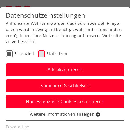
Zurück zur Newsübersicht
Datenschutzeinstellungen
Tiroler Tennisverband
Auf unserer Webseite werden Cookies verwendet. Einige
davon werden zwingend benötigt, während es uns andere
ermöglichen, Ihre Nutzererfahrung auf unserer Webseite
zu verbessern.
Turniere
ATP
Essenziell
Statistiken
Sparkasse Salzburg
Open: Neumayer,
Alle akzeptieren
Neuchrist und
Speichern & schließen
Oberleitner eröffnen
Nur essenzielle Cookies akzeptieren
In der Qualifikation ist beim ATP-125-
Challenger in Salzburg nur noch Sandro
Weitere Informationen anzeigen
Essenziell
Kopp dabei.
Essenzielle Cookies werden für grundlegende
Powered by