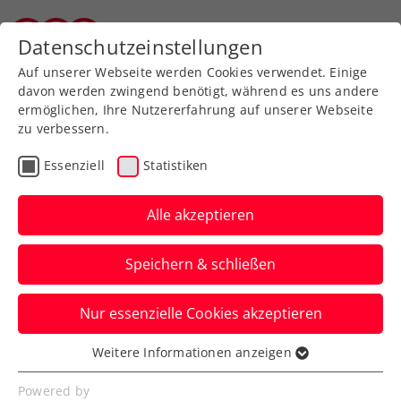
Zurück zur Newsübersicht
Datenschutzeinstellungen
Tiroler Tennisverband
Auf unserer Webseite werden Cookies verwendet. Einige
davon werden zwingend benötigt, während es uns andere
ermöglichen, Ihre Nutzererfahrung auf unserer Webseite
zu verbessern.
Turniere
Kids & Jugend
ITF
Essenziell
Statistiken
US Open: Schon im
Halbfinale – Schwärzler
Alle akzeptieren
siegt im Doppel weiter
Speichern & schließen
Der ÖTV-Jungstar spielt nun am Freitag
Nur essenzielle Cookies akzeptieren
gegen das Nummer-eins-Duo um den
Finaleinzug.
Weitere Informationen anzeigen
Essenziell
Verfasst von: Manuel Wachta, 08.09.2023
Essenzielle Cookies werden für grundlegende
Powered by