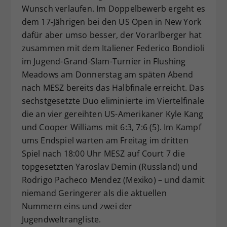
Wunsch verlaufen. Im Doppelbewerb ergeht es
Dieser Wert speichert Ihre Consent-
dem 17-Jährigen bei den US Open in New York
Einstellungen. Unter anderem eine
dafür aber umso besser, der Vorarlberger hat
zufällig generierte ID, für die
Zweck
historische Speicherung Ihrer
zusammen mit dem Italiener Federico Bondioli
vorgenommen Einstellungen, falls der
im Jugend-Grand-Slam-Turnier in Flushing
Webseiten-Betreiber dies eingestellt
Meadows am Donnerstag am späten Abend
hat.
nach MESZ bereits das Halbfinale erreicht. Das
sechstgesetzte Duo eliminierte im Viertelfinale
die an vier gereihten US-Amerikaner Kyle Kang
und Cooper Williams mit 6:3, 7:6 (5). Im Kampf
ums Endspiel warten am Freitag im dritten
Spiel nach 18:00 Uhr MESZ auf Court 7 die
topgesetzten Yaroslav Demin (Russland) und
Rodrigo Pacheco Mendez (Mexiko) – und damit
niemand Geringerer als die aktuellen
Nummern eins und zwei der
Jugendweltrangliste.