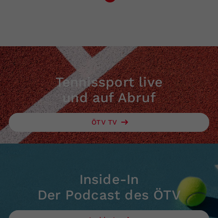
Tennissport live
und auf Abruf
ÖTV TV
Inside-In
Der Podcast des ÖTV