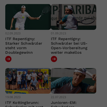
02.09.2023
01.09.2023
ITF Repentigny:
ITF Repentigny:
Starker Schwärzler
Schwärzler bei US-
steht vorm
Open-Vorbereitung
Doublegewinn
weiter makellos
19.08.2023
22.07.2023
ITF Kottingbrunn:
Junioren-EM: