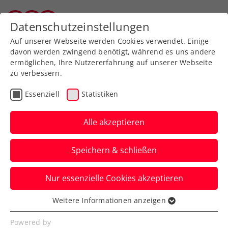
Zurück zur Newsübersicht
Datenschutzeinstellungen
Tiroler Tennisverband
Auf unserer Webseite werden Cookies verwendet. Einige
davon werden zwingend benötigt, während es uns andere
ermöglichen, Ihre Nutzererfahrung auf unserer Webseite
zu verbessern.
Turniere
Kids & Jugend
ITF
Essenziell
Statistiken
Australisches Déjà-vu für
Schwärzler bei US Open
Alle akzeptieren
in New York
Speichern & schließen
Der ÖTV-Youngster ist im Jugendbewerb
Nur essenzielle Cookies akzeptieren
in Flushing Meadows nur im Doppel noch
im Rennen.
Weitere Informationen anzeigen
Essenziell
Verfasst von: Manuel Wachta, 05.09.2023
Essenzielle Cookies werden für grundlegende
Powered by