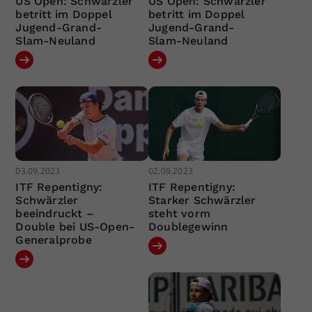
US Open: Schwärzler
US Open: Schwärzler
betritt im Doppel
betritt im Doppel
Jugend-Grand-
Jugend-Grand-
Slam-Neuland
Slam-Neuland
03.09.2023
02.09.2023
ITF Repentigny:
ITF Repentigny:
Schwärzler
Starker Schwärzler
beeindruckt –
steht vorm
Double bei US-Open-
Doublegewinn
Generalprobe