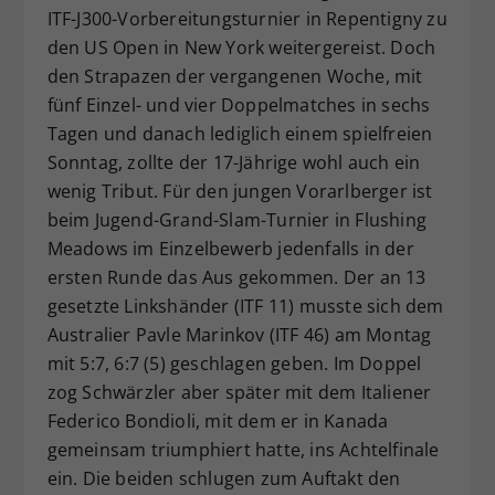
ITF-J300-Vorbereitungsturnier in Repentigny zu
Dieser Wert speichert Ihre Consent-
den US Open in New York weitergereist. Doch
Einstellungen. Unter anderem eine
den Strapazen der vergangenen Woche, mit
zufällig generierte ID, für die
Zweck
historische Speicherung Ihrer
fünf Einzel- und vier Doppelmatches in sechs
vorgenommen Einstellungen, falls der
Tagen und danach lediglich einem spielfreien
Webseiten-Betreiber dies eingestellt
Sonntag, zollte der 17-Jährige wohl auch ein
hat.
wenig Tribut. Für den jungen Vorarlberger ist
beim Jugend-Grand-Slam-Turnier in Flushing
Meadows im Einzelbewerb jedenfalls in der
ersten Runde das Aus gekommen. Der an 13
gesetzte Linkshänder (ITF 11) musste sich dem
Australier Pavle Marinkov (ITF 46) am Montag
mit 5:7, 6:7 (5) geschlagen geben. Im Doppel
zog Schwärzler aber später mit dem Italiener
Federico Bondioli, mit dem er in Kanada
gemeinsam triumphiert hatte, ins Achtelfinale
ein. Die beiden schlugen zum Auftakt den