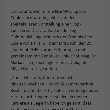
Dieser Wert speichert Ihre Consent-
Der Countdown für die FE&MALE Sports
Einstellungen. Unter anderem eine
zufällig generierte ID, für die
Conference wird begleitet von der
Zweck
historische Speicherung Ihrer
spektakulären Vorstellung einer Top-
vorgenommen Einstellungen, falls der
Speakerin. Dr. Lara Vadlau, die Segel-
Webseiten-Betreiber dies eingestellt
Goldmedaillengewinnerin der Olympischen
hat.
Spiele von Paris, wird am Mittwoch, den 29.
Jänner, ab 9:45 Uhr im Eröffnungspanel
gemeinsam mit Genetiker Univ. Prof. Mag. Dr.
Markus Hengstschläger einen „Dialog der
Möglichkeiten“ gestalten.
„Sport lehrt uns, über uns selbst
hinauszuwachsen – durch Zusammenarbeit,
Resilienz und die Fähigkeit, sich ständig neuen
Herausforderungen zu stellen. In meiner
Karriere als Seglerin habe ich gelernt, dass
Erfolg nicht nur auf physischer Stärke,