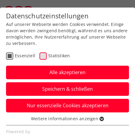
Zurück zur Newsübersicht
Datenschutzeinstellungen
Tiroler Tennisverband
Auf unserer Webseite werden Cookies verwendet. Einige
davon werden zwingend benötigt, während es uns andere
ermöglichen, Ihre Nutzererfahrung auf unserer Webseite
zu verbessern.
WTA
Turniere
Verbands-Info
Essenziell
Statistiken
Vadlau eröffnet FE&MALE
Sports Conference
Alle akzeptieren
„Advantage Ladies“
Speichern & schließen
Die Segel-Olympiasiegerin ist eine der
Nur essenzielle Cookies akzeptieren
Top-Speakerinnen beim Frauensportevent
am 29. Jänner in Linz.
Weitere Informationen anzeigen
Essenziell
Verfasst von: Presseaussendung / Redaktion, 22.01.2025
Essenzielle Cookies werden für grundlegende
Powered by