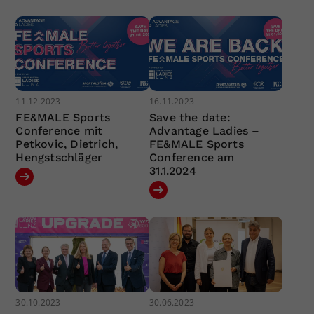
11.12.2023
16.11.2023
FE&MALE Sports
Save the date:
Conference mit
Advantage Ladies –
Petkovic, Dietrich,
FE&MALE Sports
Hengstschläger
Conference am
31.1.2024
30.10.2023
30.06.2023