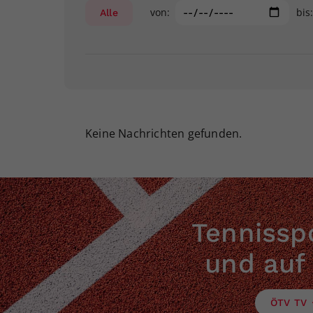
von:
bis
Alle
Keine Nachrichten gefunden.
Tennisspo
und auf
ÖTV TV