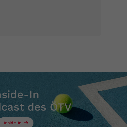
nside-In
dcast des ÖTV
Inside-In