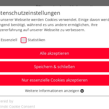
ÖTV
Landesverbände
News
tenschutzeinstellungen
 unserer Webseite werden Cookies verwendet. Einige davon wer
Ausbildung
Services
Über uns
FAQ
ngend benötigt, während es uns andere ermöglichen, Ihre
zererfahrung auf unserer Webseite zu verbessern.
Essenziell
Statistiken
Alle akzeptieren
Aktuelle News
Speichern & schließen
Nur essenzielle Cookies akzeptieren
Weitere Informationen anzeigen
ssenziell
senzielle Cookies werden für grundlegende Funktionen der
ered by
bseite benötigt. Dadurch ist gewährleistet, dass die Webseite
linski Cookie Consent