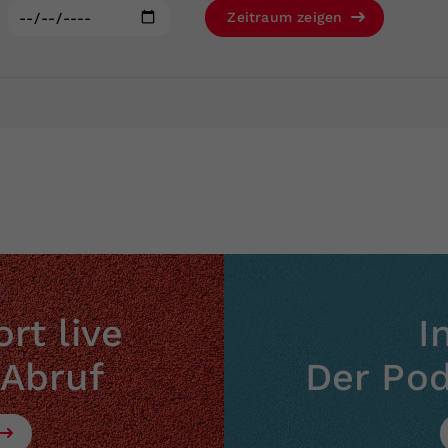
Zweck
generierte ID, für die historische Speicherung
:
Zeitraum zeigen
Ihrer vorgenommen Einstellungen, falls der
Webseiten-Betreiber dies eingestellt hat.
rt live
I
 Abruf
Der Po