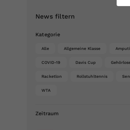
ei
News filtern
S
Kategorie
Alle
Allgemeine Klasse
Amputi
COVID-19
Davis Cup
Gehörlos
Racketlon
Rollstuhltennis
Sen
WTA
Zeitraum