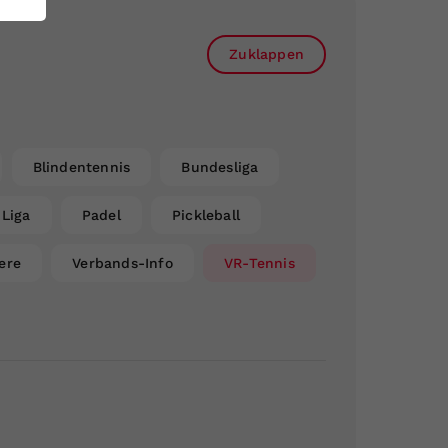
Zuklappen
Blindentennis
Bundesliga
Liga
Padel
Pickleball
ere
Verbands-Info
VR-Tennis