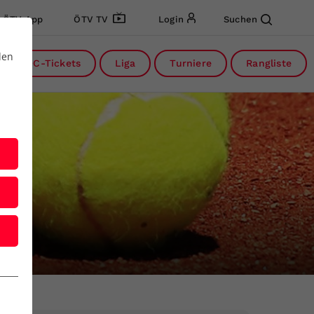
ÖTV App
ÖTV TV
Login
Suchen
den
DC-Tickets
Liga
Turniere
Rangliste