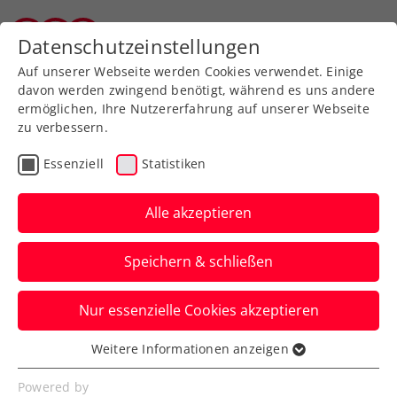
Zurück zur Newsübersicht
Datenschutzeinstellungen
Tiroler Tennisverband
Auf unserer Webseite werden Cookies verwendet. Einige
davon werden zwingend benötigt, während es uns andere
ermöglichen, Ihre Nutzererfahrung auf unserer Webseite
zu verbessern.
Rollstuhltennis
Inklusion
ATP
Essenziell
Statistiken
Turniere
Alle akzeptieren
Erste Bank Open:
Speichern & schließen
Langmann kennt seinen
Erstrundengegner
Nur essenzielle Cookies akzeptieren
Das Rollstuhltennis-Einladungsturnier im
Weitere Informationen anzeigen
Essenziell
Rahmen der Erste Bank Open in Wien
Essenzielle Cookies werden für grundlegende
Powered by
kann beginnen.