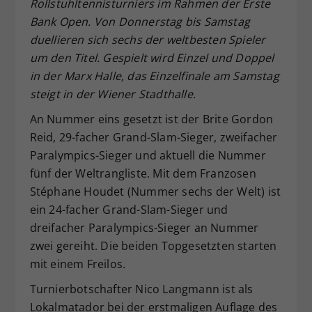
Rollstuhltennisturniers im Rahmen der Erste
Dieser Wert speichert Ihre Consent-
Bank Open. Von Donnerstag bis Samstag
Einstellungen. Unter anderem eine
duellieren sich sechs der weltbesten Spieler
zufällig generierte ID, für die
um den Titel. Gespielt wird Einzel und Doppel
Zweck
historische Speicherung Ihrer
in der Marx Halle, das Einzelfinale am Samstag
vorgenommen Einstellungen, falls der
Webseiten-Betreiber dies eingestellt
steigt in der Wiener Stadthalle.
hat.
An Nummer eins gesetzt ist der Brite Gordon
Reid, 29-facher Grand-Slam-Sieger, zweifacher
Paralympics-Sieger und aktuell die Nummer
fünf der Weltrangliste. Mit dem Franzosen
Stéphane Houdet (Nummer sechs der Welt) ist
ein 24-facher Grand-Slam-Sieger und
dreifacher Paralympics-Sieger an Nummer
zwei gereiht. Die beiden Topgesetzten starten
mit einem Freilos.
Turnierbotschafter Nico Langmann ist als
Lokalmatador bei der erstmaligen Auflage des