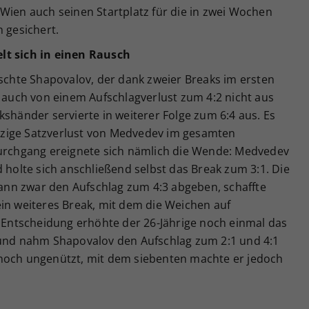
Wien auch seinen Startplatz für die in zwei Wochen
n gesichert.
lt sich in einen Rausch
ischte Shapovalov, der dank zweier Breaks im ersten
h auch von einem Aufschlagverlust zum 4:2 nicht aus
kshänder servierte in weiterer Folge zum 6:4 aus. Es
einzige Satzverlust von Medvedev im gesamten
Durchgang ereignete sich nämlich die Wende: Medvedev
d holte sich anschließend selbst das Break zum 3:1. Die
nn zwar den Aufschlag zum 4:3 abgeben, schaffte
ein weiteres Break, mit dem die Weichen auf
r Entscheidung erhöhte der 26-Jährige noch einmal das
 und nahm Shapovalov den Aufschlag zum 2:1 und 4:1
 noch ungenützt, mit dem siebenten machte er jedoch