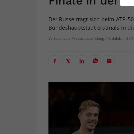
Finale in der W
ei
Der Russe trägt sich beim ATP-50
Bundeshauptstadt erstmals in die 
S
Verfasst von: Presseaussendung / Redaktion, 30.