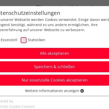
ÖTV
Landesverbände
News
tenschutzeinstellungen
 unserer Webseite werden Cookies verwendet. Einige davon wer
Ausbildung
Services
Über uns
FAQ
ngend benötigt, während es uns andere ermöglichen, Ihre
zererfahrung auf unserer Webseite zu verbessern.
Essenziell
Statistiken
Alle akzeptieren
Speichern & schließen
Nur essenzielle Cookies akzeptieren
n: Turnierfavorit
Weitere Informationen anzeigen
ssenziell
nnt hochklassiges
senzielle Cookies werden für grundlegende Funktionen der
ered by
bseite benötigt. Dadurch ist gewährleistet, dass die Webseite
linski Cookie Consent