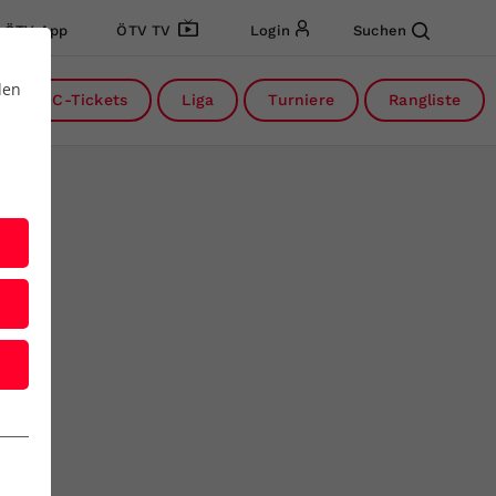
ÖTV App
ÖTV TV
Login
Suchen
den
DC-Tickets
Liga
Turniere
Rangliste