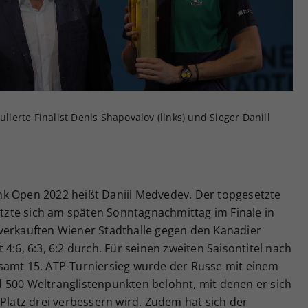
Zweck
generierte ID, für die historische Speicherung
Ihrer vorgenommen Einstellungen, falls der
Webseiten-Betreiber dies eingestellt hat.
ulierte Finalist Denis Shapovalov (links) und Sieger Daniil
k Open 2022 heißt Daniil Medvedev. Der topgesetzte
zte sich am späten Sonntagnachmittag im Finale in
verkauften Wiener Stadthalle gegen den Kanadier
4:6, 6:3, 6:2 durch. Für seinen zweiten Saisontitel nach
samt 15. ATP-Turniersieg wurde der Russe mit einem
 500 Weltranglistenpunkten belohnt, mit denen er sich
 Platz drei verbessern wird. Zudem hat sich der