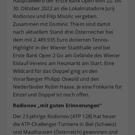
Hauptbewerb der Erste Bank Open vom 22. bis
Dieser Wert speichert Ihre Consent-
30. Oktober 2022 an die Lokalmatadore Jurij
Einstellungen. Unter anderem eine
Rodionov und Filip Misolic vergeben.
zufällig generierte ID, für die
Zusammen mit Dominic Thiem sind damit
Zweck
historische Speicherung Ihrer
nach aktuellem Stand drei Österreicher bei
vorgenommen Einstellungen, falls der
dem mit 2.489.935 Euro dotierten Tennis-
Webseiten-Betreiber dies eingestellt
hat.
Highlight in der Wiener Stadthalle und bei
Erste Bank Open 2 Go am Gelände des Wiener
Eislauf-Vereins am Heumarkt am Start. Eine
Wildcard für das Doppel ging an den
Vorarlberger Philipp Oswald und den
Niederländer Robin Haase. Je eine Freikarte für
Einzel und Doppel ist noch offen.
Rodionov „mit guten Erinnerungen“
Der 23-jährige Rodionov (ATP 128) hat heuer
die ATP-Challenger-Turniere in Biel (Schweiz)
und Mauthausen (Österreich) gewonnen und