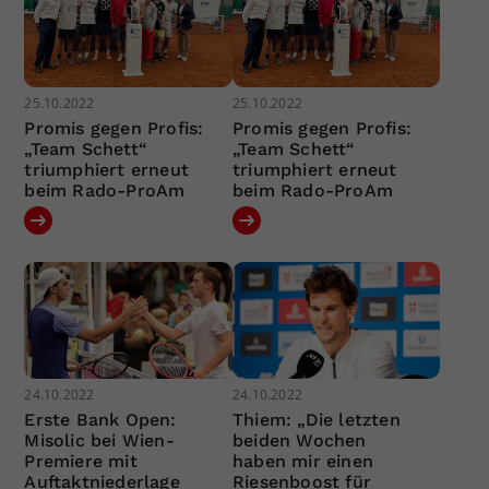
25.10.2022
25.10.2022
Promis gegen Profis:
Promis gegen Profis:
„Team Schett“
„Team Schett“
triumphiert erneut
triumphiert erneut
beim Rado-ProAm
beim Rado-ProAm
24.10.2022
24.10.2022
Erste Bank Open:
Thiem: „Die letzten
Misolic bei Wien-
beiden Wochen
Premiere mit
haben mir einen
Auftaktniederlage
Riesenboost für