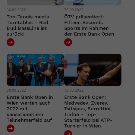
30.09.2022
30.09.2022
Top-Tennis meets
ÖTV präsentiert:
Turntables – Red
Fifteen Seconds
Bull BassLine ist
Sports im Rahmen
zurück!
der Erste Bank Open
30.09.2022
13.07.2022
Erste Bank Open in
Erste Bank Open:
Wien warten auch
Medvedev, Zverev,
2022 mit
Tsitsipas, Berrettini,
sensationellem
Tiafoe – Top-
Teilnehmerfeld auf
Starterfeld bei ATP-
Turnier in Wien