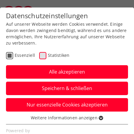
Zurück zur Newsübersicht
Datenschutzeinstellungen
Tiroler Tennisverband
Auf unserer Webseite werden Cookies verwendet. Einige
davon werden zwingend benötigt, während es uns andere
ermöglichen, Ihre Nutzererfahrung auf unserer Webseite
zu verbessern.
Turniere
Essenziell
Statistiken
Erste Bank Open:
Rodionov und Misolic
Alle akzeptieren
erhalten Wildcards für
Speichern & schließen
den Hauptbewerb
Nur essenzielle Cookies akzeptieren
Mit den beiden und Dominic Thiem
stehen zumindest drei Österreicher beim
Weitere Informationen anzeigen
Essenziell
ATP-500-Event in Wien im Hauptfeld.
Essenzielle Cookies werden für grundlegende
Powered by