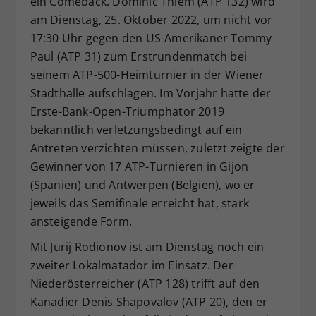
ein Comeback. Dominic Thiem (ATP 132) wird
Dieser Wert speichert Ihre Consent-
am Dienstag, 25. Oktober 2022, um nicht vor
Einstellungen. Unter anderem eine
17:30 Uhr gegen den US-Amerikaner Tommy
zufällig generierte ID, für die
Paul (ATP 31) zum Erstrundenmatch bei
Zweck
historische Speicherung Ihrer
seinem ATP-500-Heimturnier in der Wiener
vorgenommen Einstellungen, falls der
Stadthalle aufschlagen. Im Vorjahr hatte der
Webseiten-Betreiber dies eingestellt
hat.
Erste-Bank-Open-Triumphator 2019
bekanntlich verletzungsbedingt auf ein
Antreten verzichten müssen, zuletzt zeigte der
Gewinner von 17 ATP-Turnieren in Gijon
(Spanien) und Antwerpen (Belgien), wo er
jeweils das Semifinale erreicht hat, stark
ansteigende Form.
Mit Jurij Rodionov ist am Dienstag noch ein
zweiter Lokalmatador im Einsatz. Der
Niederösterreicher (ATP 128) trifft auf den
Kanadier Denis Shapovalov (ATP 20), den er