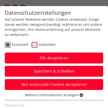
Zurück zur Newsübersicht
Datenschutzeinstellungen
Tiroler Tennisverband
Auf unserer Webseite werden Cookies verwendet. Einige
davon werden zwingend benötigt, während es uns andere
ermöglichen, Ihre Nutzererfahrung auf unserer Webseite
zu verbessern.
Turniere
Essenziell
Statistiken
Erste Bank Open:
Thiemstag feiert
Alle akzeptieren
Comeback – Misolic
Speichern & schließen
eröffnet am Montag
Nur essenzielle Cookies akzeptieren
Dominic Thiem startet beim ATP-Turnier
in Wien wie Jurij Rodionov am Dienstag,
Weitere Informationen anzeigen
Essenziell
Dennis Novak am Mittwoch.
Essenzielle Cookies werden für grundlegende
Powered by