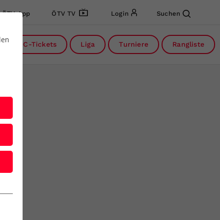
ÖTV App
ÖTV TV
Login
Suchen
den
DC-Tickets
Liga
Turniere
Rangliste