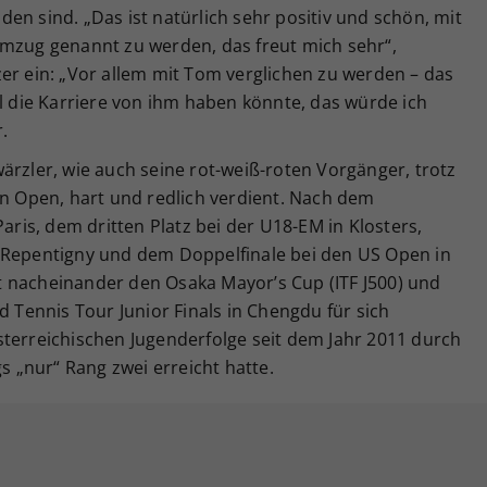
en sind. „Das ist natürlich sehr positiv und schön, mit
emzug genannt zu werden, das freut mich sehr“,
er ein: „Vor allem mit Tom verglichen zu werden – das
die Karriere von ihm haben könnte, das würde ich
.
ärzler, wie auch seine rot-weiß-roten Vorgänger, trotz
an Open, hart und redlich verdient. Nach dem
Paris, dem dritten Platz bei der U18-EM in Klosters,
 Repentigny und dem Doppelfinale bei den US Open in
 nacheinander den Osaka Mayor’s Cup (ITF J500) und
d Tennis Tour Junior Finals in Chengdu für sich
sterreichischen Jugenderfolge seit dem Jahr 2011 durch
gs „nur“ Rang zwei erreicht hatte.