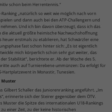
nitiv schon beim Herrentennis.“
P-Ranking „natürlich so weit wie möglich nach vorn
t spielen und dann auch bei den ATP-Challengern und
 nehmen. Und ich bin davon überzeugt, dass ich das
ch die aktuell größte heimische Nachwuchshoffnung
s heuer erstmals zu etablieren, hat Schwärzler eine
gsphase fast schon hinter sich: „Es ist eigentlich
ntwickle mich körperlich schon sehr gut weiter, das
n der Stabilität“, berichtete er. Ab der Woche des 5.
schritte auch auf Turnierebene ummünzen: Da erfolgt für
5-Hartplatzevent in Monastir, Tunesien.
d Muster
ns Gilbert Schaller das Juniorenranking angeführt. „Im
s“, erinnerte sich der Steirer gegenüber dem ÖTV.
s Muster die Spitze des internationalen U18-Rankings
zu einer Zeit, zu der keine historischen