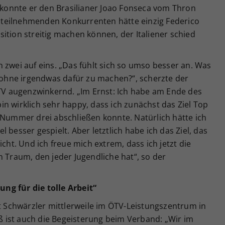
, konnte er den Brasilianer Joao Fonseca vom Thron
teilnehmenden Konkurrenten hätte einzig Federico
ition streitig machen können, der Italiener schied
 zwei auf eins. „Das fühlt sich so umso besser an. Was
, ohne irgendwas dafür zu machen?“, scherzte der
 augenzwinkernd. „Im Ernst: Ich habe am Ende des
 bin wirklich sehr happy, dass ich zunächst das Ziel Top
 Nummer drei abschließen konnte. Natürlich hätte ich
 besser gespielt. Aber letztlich habe ich das Ziel, das
icht. Und ich freue mich extrem, dass ich jetzt die
n Traum, den jeder Jugendliche hat“, so der
ng für die tolle Arbeit“
rt Schwärzler mittlerweile im ÖTV-Leistungszentrum in
 ist auch die Begeisterung beim Verband: „Wir im