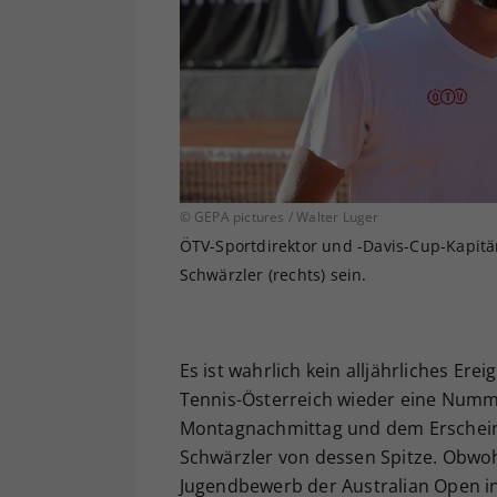
© GEPA pictures / Walter Luger
ÖTV-Sportdirektor und -Davis-Cup-Kapitän 
Schwärzler (rechts) sein.
Es ist wahrlich kein alljährliches Er
Tennis-Österreich wieder eine Nummer
Montagnachmittag und dem Erscheine
Schwärzler von dessen Spitze. Obwohl
Jugendbewerb der Australian Open i