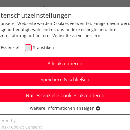
ÖTV
Landesverbände
News
tenschutzeinstellungen
 unserer Webseite werden Cookies verwendet. Einige davon wer
Ausbildung
Services
Über uns
FAQ
ngend benötigt, während es uns andere ermöglichen, Ihre
zererfahrung auf unserer Webseite zu verbessern.
Essenziell
Statistiken
Alle akzeptieren
Speichern & schließen
Nur essenzielle Cookies akzeptieren
rungenschaft:
Weitere Informationen anzeigen
ssenziell
 Nummer 1 der
senzielle Cookies werden für grundlegende Funktionen der
ered by
bseite benötigt. Dadurch ist gewährleistet, dass die Webseite
linski Cookie Consent