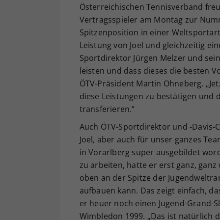
Österreichischen Tennisverband freuen
Vertragsspieler am Montag zur Numme
Spitzenposition in einer Weltsportar
Leistung von Joel und gleichzeitig ein
Sportdirektor Jürgen Melzer und sei
leisten und dass dieses die besten V
ÖTV-Präsident Martin Ohneberg. „Jetzt 
diese Leistungen zu bestätigen und 
transferieren.“
Auch ÖTV-Sportdirektor und -Davis-C
Joel, aber auch für unser ganzes Tea
in Vorarlberg super ausgebildet wor
zu arbeiten, hatte er erst ganz, ganz 
oben an der Spitze der Jugendweltran
aufbauen kann. Das zeigt einfach, da
er heuer noch einen Jugend-Grand-Sl
Wimbledon 1999. „Das ist natürlich da