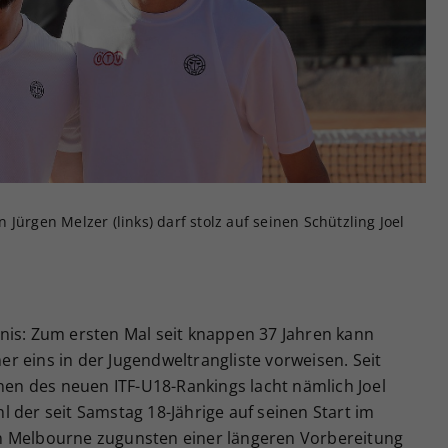
Zweck
generierte ID, für die historische Speicherung
Ihrer vorgenommen Einstellungen, falls der
Webseiten-Betreiber dies eingestellt hat.
Jürgen Melzer (links) darf stolz auf seinen Schützling Joel
eignis: Zum ersten Mal seit knappen 37 Jahren kann
 eins in der Jugendweltrangliste vorweisen. Seit
n des neuen ITF-U18-Rankings lacht nämlich Joel
 der seit Samstag 18-Jährige auf seinen Start im
n Melbourne zugunsten einer längeren Vorbereitung