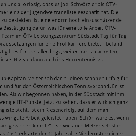
 uns alle riesig, dass es Joel Schwärzler als ÖTV-
r eins der Jugendweltrangliste geschafft hat. Die
t zu bekleiden, ist eine enorm hoch einzuschätzende
e Bestätigung dafür, was für eine tolle Arbeit ÖTV-
n Team im ÖTV-Leistungszentrum Südstadt Tag für Tag
oraussetzungen für eine Profikarriere bietet“, befand
gilt es für Joel allerdings, weiter hart zu arbeiten,
dieses Niveau dann auch ins Herrentennis zu
up-Kapitän Melzer sah darin „einen schönen Erfolg für
m und für den Österreichischen Tennisverband. Er ist
den. Als wir begonnen haben, in der Südstadt mit ihm
wenige ITF-Punkte. Jetzt zu sehen, dass er wirklich ganz
gliste steht, ist ein Riesenerfolg, auf dem man
ss wir gute Arbeit geleistet haben. Schön wäre es, wenn
am gewinnen könnte“ – so wie auch Melzer selbst in
s Ziel“, erklärte der 42 Jahre alte Niederösterreicher,