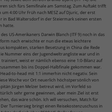
ren sich fürs Semifinale am Samstag. Zum Auftakt trifft
 um 4:00 Uhr Früh nach MESZ auf Djuric, der erst
r in Bad Waltersdorf in der Steiermark seinen ersten
n hatte.
 des US-Amerikaners Darwin Blanch (ITF 9) noch in das
form nach erwischte er nun die etwas leichtere
us kompakten, starken Besetzung in China die Rede
ie Nummer eins der Jugendweltrangliste war und in
rainiert, weist er nämlich ebenso eine 1:0-Bilanz auf
a zusammen bis ins Doppel-Halbfinale gekommen war.
n Head-to-head mit 1:1 immerhin nicht negativ. Sein
diese Woche vor Ort neuerlich höchstpersönlich von
itän Jürgen Melzer betreut wird, im Vorfeld so
türlich sehr gerne gewinnen, aber mein Ziel ist erst
hen, das wäre schön. Ich will versuchen, Match für
Der Turniersieg bringt einen Reisekostenzuschuss in