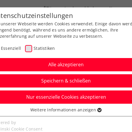
ÖTV
Landesverbände
News
tenschutzeinstellungen
 unserer Webseite werden Cookies verwendet. Einige davon wer
Ausbildung
Services
Über uns
FAQ
ngend benötigt, während es uns andere ermöglichen, Ihre
zererfahrung auf unserer Webseite zu verbessern.
Essenziell
Statistiken
Alle akzeptieren
Speichern & schließen
Nur essenzielle Cookies akzeptieren
ls: Schwärzler startet
Weitere Informationen anzeigen
ssenziell
ersdorf-Sieger Djuric
senzielle Cookies werden für grundlegende Funktionen der
ered by
bseite benötigt. Dadurch ist gewährleistet, dass die Webseite
linski Cookie Consent