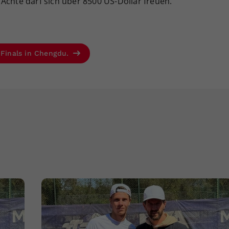
Achte darf sich über 8500 US-Dollar freuen.
r Finals in Chengdu.