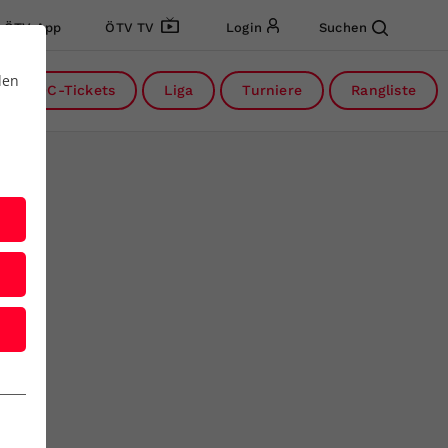
ÖTV App
ÖTV TV
Login
Suchen
den
DC-Tickets
Liga
Turniere
Rangliste