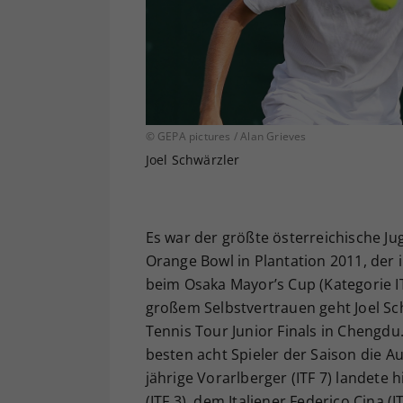
© GEPA pictures / Alan Grieves
Joel Schwärzler
Es war der größte österreichische Ju
Orange Bowl in Plantation 2011, der
beim Osaka Mayor’s Cup (Kategorie 
großem Selbstvertrauen geht Joel Sc
Tennis Tour Junior Finals in Chengd
besten acht Spieler der Saison die
jährige Vorarlberger (ITF 7) landete
(ITF 3), dem Italiener Federico Cina (