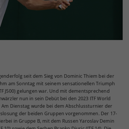
Zweck
generierte ID, für die historische Speicherung
Ihrer vorgenommen Einstellungen, falls der
Webseiten-Betreiber dies eingestellt hat.
genderfolg seit dem Sieg von Dominic Thiem bei der
 ihm am Sonntag mit seinem sensationellen Triumph
ITF J500) gelungen war. Und mit dementsprechend
hwärzler nun in sein Debüt bei den 2023 ITF World
u. Am Dienstag wurde bei dem Abschlussturnier der
 Auslosung der beiden Gruppen vorgenommen. Der 17-
 hierbei in Gruppe B, mit dem Russen Yaroslav Demin
ITF 10) sowie dem Serben Branko Djuric (ITF 14). Die