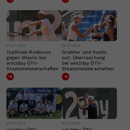
06.07.2024
05.07.2024
Topfinale Rodionov
Grabher und Kostic
gegen Misolic bei
out: Überraschung
win2day ÖTV-
bei win2day ÖTV-
Staatsmeisterschaften
Staatsmeisterschaften
05.07.2024
04.07.2024
win2day ÖTV-
win2day ÖTV-