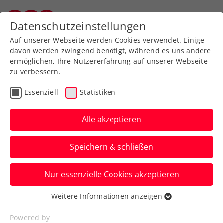
Zurück zur Newsübersicht
Datenschutzeinstellungen
Tiroler Tennisverband
Auf unserer Webseite werden Cookies verwendet. Einige
davon werden zwingend benötigt, während es uns andere
ermöglichen, Ihre Nutzererfahrung auf unserer Webseite
zu verbessern.
Rollstuhltennis
Inklusion
Essenziell
Statistiken
Allgemeine Klasse
Turniere
Alle akzeptieren
(Fast) alles live:
Speichern & schließen
Startschuss zu win2day
Open – Die Tennis-
Nur essenzielle Cookies akzeptieren
Staatsmeisterschaften
Weitere Informationen anzeigen
Essenziell
Ab dem ersten Spieltag wird unter
Essenzielle Cookies werden für grundlegende
Powered by