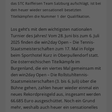
das STC Raiffeisen Team Salzburg aufschlägt, ist bei
Dieser Wert speichert Ihre Consent-
den heuer wieder sensationell besetzten
Einstellungen. Unter anderem eine
Titelkämpfen die Nummer 1 der Qualifikation.
zufällig generierte ID, für die
Zweck
historische Speicherung Ihrer
vorgenommen Einstellungen, falls der
Los geht’s mit dem wichtigsten nationalen
Webseiten-Betreiber dies eingestellt
Turnier des Jahres! Vom 28. Juni bis zum 6. Juli
hat.
2025 finden die win2day Open – Die Tennis-
Staatsmeisterschaften zum 17. Mal in Folge
beim Sporthotel Kurz in Oberpullendorf statt.
Die österreichischen Titelkämpfe im
Burgenland, die ein viertes Mal gemeinsam mit
den win2day Open – Die Rollstuhltennis-
Staatsmeisterschaften (3. bis 6. Juli) über die
Bühne gehen, zahlen heuer wieder einmal ein
neues Rekordpreisgeld aus, insgesamt werden
66.685 Euro ausgeschüttet. Noch ein Grund
mehr, weshalb auch heuer ein sensationelles