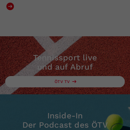
Tennissport live
und auf Abruf
ÖTV TV
Inside-In
Der Podcast des ÖTV