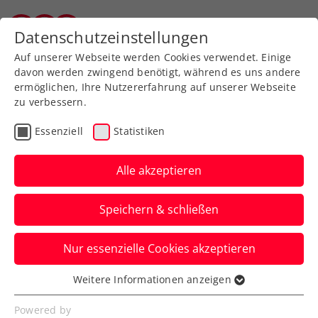
Zurück zur Newsübersicht
Datenschutzeinstellungen
Tiroler Tennisverband
Auf unserer Webseite werden Cookies verwendet. Einige
davon werden zwingend benötigt, während es uns andere
ermöglichen, Ihre Nutzererfahrung auf unserer Webseite
zu verbessern.
ATP
ITF
Turniere
Kids & Jugend
Essenziell
Statistiken
ATP-Challenger Teneriffa:
Misolic erst von Ex-Top-
Alle akzeptieren
10-Mann gestoppt
Speichern & schließen
Auch Sandro Kopp verbucht beim ITF-
Nur essenzielle Cookies akzeptieren
M25-Event in Vila Real de Santo António
einen Finaleinzug.
Weitere Informationen anzeigen
Essenziell
Verfasst von: Manuel Wachta, 16.02.2025
Essenzielle Cookies werden für grundlegende
Powered by