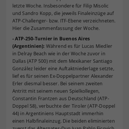
letzte Woche. Insbesondere für Filip Misolic
Dieser Wert speichert Ihre Consent-
und Sandro Kopp, die jeweils Finaleinzüge auf
Einstellungen. Unter anderem eine
zufällig generierte ID, für die
ATP-Challenger- bzw. ITF-Ebene verzeichneten.
Zweck
historische Speicherung Ihrer
Hier die Zusammenfassung der Woche.
vorgenommen Einstellungen, falls der
- ATP-250-Turnier in Buenos Aires
Webseiten-Betreiber dies eingestellt
hat.
(Argentinien):
Während es für Lucas Miedler
in Delray Beach wie in der Woche zuvor in
Dallas (ATP 500) mit dem Mexikaner Santiago
González leider eine Auftaktniederlage setzte,
lief es für seinen Ex-Doppelpartner Alexander
Erler diesmal besser. Bei seinem zweiten
Antritt mit seinem neuen Spielkollegen,
Constantin Frantzen aus Deutschland (ATP-
Doppel 58), verbuchte der Tiroler (ATP-Doppel
44) in Argentiniens Hauptstadt immerhin
einen Halbfinaleinzug. Die beiden eliminierten
zuerst das Alternates-Duo Juan Pablo Ficovich