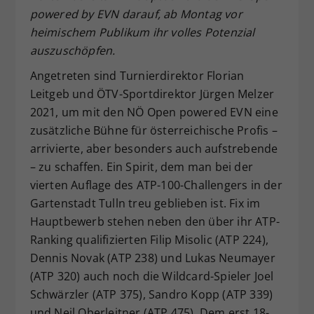
powered by EVN darauf, ab Montag vor
Dieser Wert speichert Ihre Consent-
heimischem Publikum ihr volles Potenzial
Einstellungen. Unter anderem eine
zufällig generierte ID, für die
auszuschöpfen.
Zweck
historische Speicherung Ihrer
Angetreten sind Turnierdirektor Florian
vorgenommen Einstellungen, falls der
Leitgeb und ÖTV-Sportdirektor Jürgen Melzer
Webseiten-Betreiber dies eingestellt
hat.
2021, um mit den NÖ Open powered EVN eine
zusätzliche Bühne für österreichische Profis –
arrivierte, aber besonders auch aufstrebende
– zu schaffen. Ein Spirit, dem man bei der
vierten Auflage des ATP-100-Challengers in der
Gartenstadt Tulln treu geblieben ist. Fix im
Hauptbewerb stehen neben den über ihr ATP-
Ranking qualifizierten Filip Misolic (ATP 224),
Dennis Novak (ATP 238) und Lukas Neumayer
(ATP 320) auch noch die Wildcard-Spieler Joel
Schwärzler (ATP 375), Sandro Kopp (ATP 339)
und Neil Oberleitner (ATP 475). Dem erst 18-