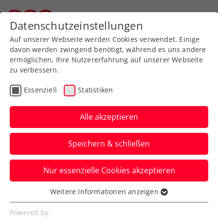
Zurück zur Newsübersicht
Datenschutzeinstellungen
Tiroler Tennisverband
Auf unserer Webseite werden Cookies verwendet. Einige
davon werden zwingend benötigt, während es uns andere
ermöglichen, Ihre Nutzererfahrung auf unserer Webseite
zu verbessern.
Turniere
ATP
Essenziell
Statistiken
NÖ Open powered by
EVN: 12 Österreicher im
Alle akzeptieren
Tulln-Einsatz
Speichern & schließen
Filip Misolic führt das rot-weiß-rote
Nur essenzielle Cookies akzeptieren
Großaufgebot beim ATP-100-Challenger
beim TC Tulln an.
Weitere Informationen anzeigen
Essenziell
Verfasst von: Presseaussendung / Redaktion, 31.08.2024
Essenzielle Cookies werden für grundlegende
Powered by