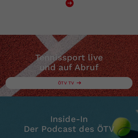
Tennissport live
und auf Abruf
ÖTV TV
Inside-In
Der Podcast des ÖTV