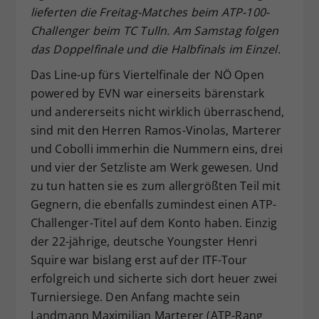
lieferten die Freitag-Matches beim ATP-100-
Dieser Wert speichert Ihre Consent-
Challenger beim TC Tulln. Am Samstag folgen
Einstellungen. Unter anderem eine
das Doppelfinale und die Halbfinals im Einzel.
zufällig generierte ID, für die
Zweck
historische Speicherung Ihrer
Das Line-up fürs Viertelfinale der NÖ Open
vorgenommen Einstellungen, falls der
powered by EVN war einerseits bärenstark
Webseiten-Betreiber dies eingestellt
und andererseits nicht wirklich überraschend,
hat.
sind mit den Herren Ramos-Vinolas, Marterer
und Cobolli immerhin die Nummern eins, drei
und vier der Setzliste am Werk gewesen. Und
zu tun hatten sie es zum allergrößten Teil mit
Gegnern, die ebenfalls zumindest einen ATP-
Challenger-Titel auf dem Konto haben. Einzig
der 22-jährige, deutsche Youngster Henri
Squire war bislang erst auf der ITF-Tour
erfolgreich und sicherte sich dort heuer zwei
Turniersiege. Den Anfang machte sein
Landmann Maximilian Marterer (ATP-Rang