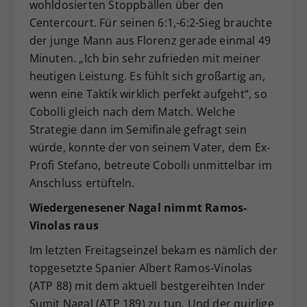
wohldosierten Stoppbällen über den
Centercourt. Für seinen 6:1,-6:2-Sieg brauchte
der junge Mann aus Florenz gerade einmal 49
Minuten. „Ich bin sehr zufrieden mit meiner
heutigen Leistung. Es fühlt sich großartig an,
wenn eine Taktik wirklich perfekt aufgeht“, so
Cobolli gleich nach dem Match. Welche
Strategie dann im Semifinale gefragt sein
würde, konnte der von seinem Vater, dem Ex-
Profi Stefano, betreute Cobolli unmittelbar im
Anschluss ertüfteln.
Wiedergenesener Nagal nimmt Ramos-
Vinolas raus
Im letzten Freitagseinzel bekam es nämlich der
topgesetzte Spanier Albert Ramos-Vinolas
(ATP 88) mit dem aktuell bestgereihten Inder
Sumit Nagal (ATP 189) zu tun. Und der quirlige