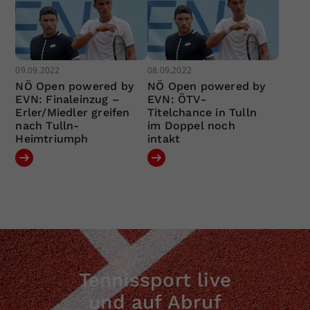
09.09.2022
08.09.2022
NÖ Open powered by
NÖ Open powered by
EVN: Finaleinzug –
EVN: ÖTV-
Erler/Miedler greifen
Titelchance in Tulln
nach Tulln-
im Doppel noch
Heimtriumph
intakt
Tennissport live
und auf Abruf