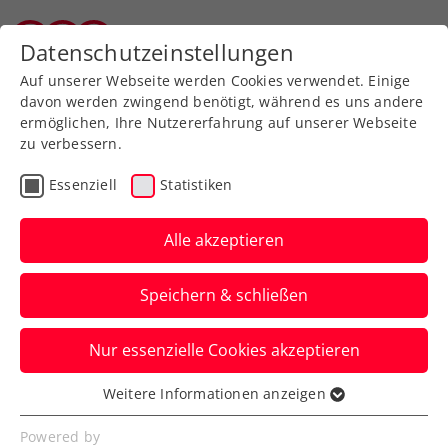
Zurück zur Newsübersicht
Datenschutzeinstellungen
Tiroler Tennisverband
Auf unserer Webseite werden Cookies verwendet. Einige
davon werden zwingend benötigt, während es uns andere
ermöglichen, Ihre Nutzererfahrung auf unserer Webseite
zu verbessern.
Turniere
ATP
Essenziell
Statistiken
NÖ Open powered by
EVN: Das Kommen und
Alle akzeptieren
Gehen der Favoriten
Speichern & schließen
Mit Albert Ramos-Vinolas ist die Nummer
Nur essenzielle Cookies akzeptieren
eins der Setzliste beim ATP-Challenger in
Tulln ausgeschieden.
Weitere Informationen anzeigen
Essenziell
Verfasst von: Presseaussendung / Redaktion, 08.09.2023
Essenzielle Cookies werden für grundlegende
Powered by