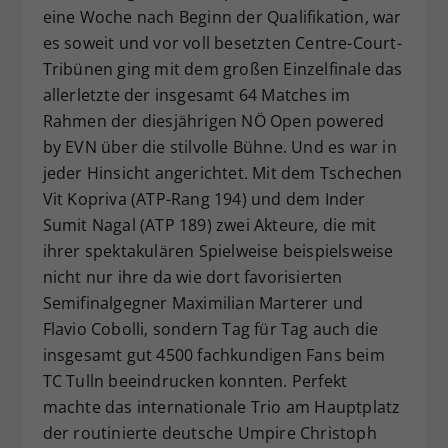
eine Woche nach Beginn der Qualifikation, war
Dieser Wert speichert Ihre Consent-
es soweit und vor voll besetzten Centre-Court-
Einstellungen. Unter anderem eine
Tribünen ging mit dem großen Einzelfinale das
zufällig generierte ID, für die
Zweck
historische Speicherung Ihrer
allerletzte der insgesamt 64 Matches im
vorgenommen Einstellungen, falls der
Rahmen der diesjährigen NÖ Open powered
Webseiten-Betreiber dies eingestellt
by EVN über die stilvolle Bühne. Und es war in
hat.
jeder Hinsicht angerichtet. Mit dem Tschechen
Vit Kopriva (ATP-Rang 194) und dem Inder
Sumit Nagal (ATP 189) zwei Akteure, die mit
ihrer spektakulären Spielweise beispielsweise
nicht nur ihre da wie dort favorisierten
Semifinalgegner Maximilian Marterer und
Flavio Cobolli, sondern Tag für Tag auch die
insgesamt gut 4500 fachkundigen Fans beim
TC Tulln beeindrucken konnten. Perfekt
machte das internationale Trio am Hauptplatz
der routinierte deutsche Umpire Christoph