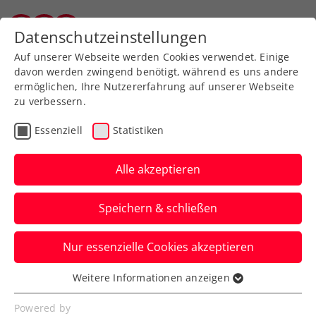
Zurück zur Newsübersicht
Datenschutzeinstellungen
Tiroler Tennisverband
Auf unserer Webseite werden Cookies verwendet. Einige
davon werden zwingend benötigt, während es uns andere
ermöglichen, Ihre Nutzererfahrung auf unserer Webseite
zu verbessern.
Turniere
ATP
Essenziell
Statistiken
NÖ Open powered by
EVN: Kopriva krönt sich
Alle akzeptieren
in Tulln zum Champion
Speichern & schließen
Der Tscheche gewinnt das Einzelfinale
Nur essenzielle Cookies akzeptieren
des ATP-100-Challengers gegen den Inder
Sumit Nagal in zwei Sätzen.
Weitere Informationen anzeigen
Essenziell
Verfasst von: Presseaussendung / Redaktion, 11.09.2023
Essenzielle Cookies werden für grundlegende
Powered by