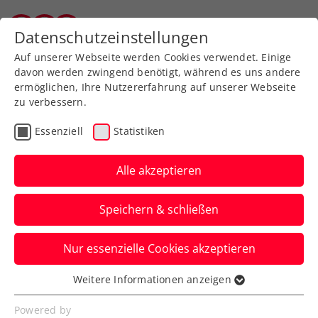
Zurück zur Newsübersicht
Datenschutzeinstellungen
Tiroler Tennisverband
Auf unserer Webseite werden Cookies verwendet. Einige
davon werden zwingend benötigt, während es uns andere
ermöglichen, Ihre Nutzererfahrung auf unserer Webseite
zu verbessern.
Rollstuhltennis
Inklusion
ATP
Essenziell
Statistiken
Turniere
Alle akzeptieren
Sinner gegen Zverev:
Speichern & schließen
Traumfinale bei den Erste
Bank Open
Nur essenzielle Cookies akzeptieren
Der Italiener und der Deutsche greifen
Weitere Informationen anzeigen
Essenziell
jeweils nach ihrem zweiten Titel beim
Essenzielle Cookies werden für grundlegende
Powered by
ATP-500-Turnier in Wien.