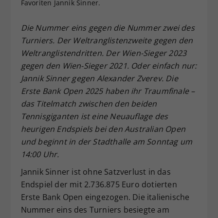
Favoriten Jannik Sinner.
Dieser Wert speichert Ihre Consent-
Einstellungen. Unter anderem eine
Die Nummer eins gegen die Nummer zwei des
zufällig generierte ID, für die
Turniers. Der Weltranglistenzweite gegen den
Zweck
historische Speicherung Ihrer
Weltranglistendritten. Der Wien-Sieger 2023
vorgenommen Einstellungen, falls der
Webseiten-Betreiber dies eingestellt
gegen den Wien-Sieger 2021. Oder einfach nur:
hat.
Jannik Sinner gegen Alexander Zverev. Die
Erste Bank Open 2025 haben ihr Traumfinale –
das Titelmatch zwischen den beiden
Tennisgiganten ist eine Neuauflage des
heurigen Endspiels bei den Australian Open
und beginnt in der Stadthalle am Sonntag um
14:00 Uhr.
Jannik Sinner ist ohne Satzverlust in das
Endspiel der mit 2.736.875 Euro dotierten
Erste Bank Open eingezogen. Die italienische
Nummer eins des Turniers besiegte am