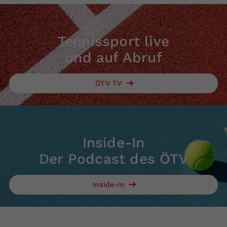
Tennissport live
und auf Abruf
ÖTV TV
Inside-In
Der Podcast des ÖTV
Inside-In