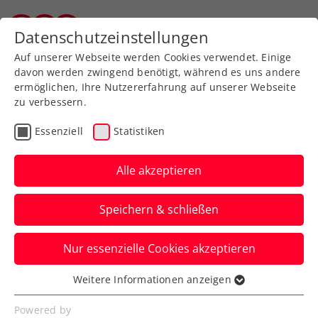
Datenschutzeinstellungen
Tiroler Tennisverband
Auf unserer Webseite werden Cookies verwendet. Einige
davon werden zwingend benötigt, während es uns andere
ermöglichen, Ihre Nutzererfahrung auf unserer Webseite
zu verbessern.
Aktuelle News
Essenziell
Statistiken
Alle akzeptieren
Speichern & schließen
Nur essenzielle Cookies akzeptieren
Weitere Informationen anzeigen
Essenziell
News filtern
Essenzielle Cookies werden für grundlegende
Powered by