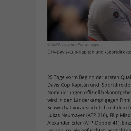
© GEPA pictures / Walter Luger
ÖTV-Davis-Cup-Kapitän und -Sportdirekto
25 Tage vorm Beginn der ersten Qual
Davis-Cup-Kapitän und -Sportdirekto
Nominierungen offiziell bekanntgeb
wird in den Länderkampf gegen Finnl
Schwechat voraussichtlich mit dem fo
Lukas Neumayer (ATP 216), Filip Miso
Alexander Erler (ATP-Doppel 41). Ein
Herren, so wie befürchtet, verzichte