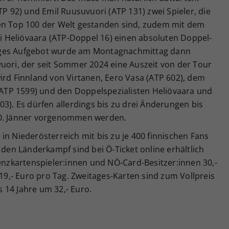
TP 92) und Emil Ruusuvuori (ATP 131) zwei Spieler, die
en Top 100 der Welt gestanden sind, zudem mit dem
 Heliövaara (ATP-Doppel 16) einen absoluten Doppel-
iges Aufgebot wurde am Montagnachmittag dann
vuori, der seit Sommer 2024 eine Auszeit von der Tour
ird Finnland von Virtanen, Eero Vasa (ATP 602), dem
 (ATP 1599) und den Doppelspezialisten Heliövaara und
03). Es dürfen allerdings bis zu drei Änderungen bis
30. Jänner vorgenommen werden.
in Niederösterreich mit bis zu je 400 finnischen Fans
 den Länderkampf sind bei Ö-Ticket online erhältlich
zenzkartenspieler:innen und NÖ-Card-Besitzer:innen 30,-
 19,- Euro pro Tag. Zweitages-Karten sind zum Vollpreis
is 14 Jahre um 32,- Euro.