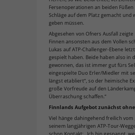
Fersenoperationen an beiden Füßen e
Schläge auf dem Platz gemacht und 
geben müssen.
Abgesehen von Ofners Ausfall zeigte 
Finnen ansonsten aus dem Vollen sch
Lukas auf ATP-Challenger-Ebene letzte
gespielt haben. Beide haben also in
gewonnen, das ist immer gut fürs Sel
eingespielte Duo Erler/Miedler mit s
längst etabliert“, so der heimische Ex
große Vorfreude auf den Länderkamp
Überraschung schaffen.“
Finnlands Aufgebot zunächst ohn
Viel hänge dahingehend freilich vom
seinem langjährigen ATP-Tour-Wegge
schon Kontakt: „Ich bin gespannt, w