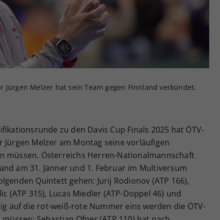
Zweck
generierte ID, für die historische Speicherung
Ihrer vorgenommen Einstellungen, falls der
Webseiten-Betreiber dies eingestellt hat.
r Jürgen Melzer hat sein Team gegen Finnland verkündet.
ifikationsrunde zu den Davis Cup Finals 2025 hat ÖTV-
r Jürgen Melzer am Montag seine vorläufigen
en müssen. Österreichs Herren-Nationalmannschaft
and am 31. Jänner und 1. Februar im Multiversum
lgenden Quintett gehen: Jurij Rodionov (ATP 166),
lic (ATP 315), Lucas Miedler (ATP-Doppel 46) und
zig auf die rot-weiß-rote Nummer eins werden die ÖTV-
n müssen: Sebastian Ofner (ATP 110) hat nach