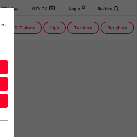
ÖTV App
ÖTV TV
Login
Suchen
den
DC-Tickets
Liga
Turniere
Rangliste