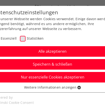
ÖTV
Landesverbände
News
tenschutzeinstellungen
 unserer Webseite werden Cookies verwendet. Einige davon wer
Ausbildung
Services
Über uns
FAQ
ngend benötigt, während es uns andere ermöglichen, Ihre
zererfahrung auf unserer Webseite zu verbessern.
Essenziell
Statistiken
Alle akzeptieren
Speichern & schließen
Nur essenzielle Cookies akzeptieren
erreich gegen Finnland
Weitere Informationen anzeigen
ssenziell
icher Besetzung
senzielle Cookies werden für grundlegende Funktionen der
ered by
bseite benötigt. Dadurch ist gewährleistet, dass die Webseite
linski Cookie Consent