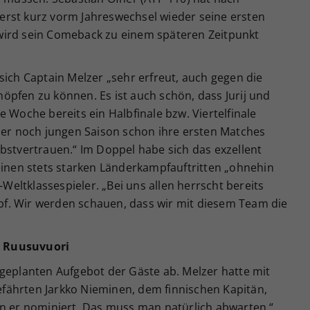
rst kurz vorm Jahreswechsel wieder seine ersten
wird sein Comeback zu einem späteren Zeitpunkt
sich Captain Melzer „sehr erfreut, auch gegen die
öpfen zu können. Es ist auch schön, dass Jurij und
 Woche bereits ein Halbfinale bzw. Viertelfinale
 der noch jungen Saison schon ihre ersten Matches
bstvertrauen.“ Im Doppel habe sich das exzellent
einen stets starken Länderkampfauftritten „ohnehin
-Weltklassespieler. „Bei uns allen herrscht bereits
f. Wir werden schauen, dass wir mit diesem Team die
e Ruusuvuori
 geplanten Aufgebot der Gäste ab. Melzer hatte mit
fährten Jarkko Nieminen, dem finnischen Kapitän,
en er nominiert. Das muss man natürlich abwarten.“