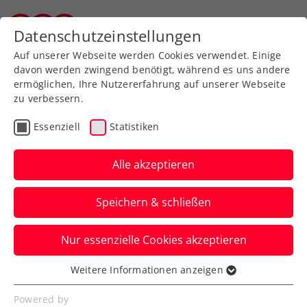
Zurück zur Newsübersicht
Datenschutzeinstellungen
Tiroler Tennisverband
Auf unserer Webseite werden Cookies verwendet. Einige
davon werden zwingend benötigt, während es uns andere
ermöglichen, Ihre Nutzererfahrung auf unserer Webseite
zu verbessern.
Turniere
Essenziell
Statistiken
Erste Bank Open
bekommen ihren
Alle akzeptieren
Achtelfinal-Kracher
Speichern & schließen
Thiem – Medvedev
Nur essenzielle Cookies akzeptieren
Für Dennis Novak ist im Einzel hingegen
in der ersten Runde Endstation, trotz
Weitere Informationen anzeigen
Essenziell
lange Zeit guter Leistung.
Essenzielle Cookies werden für grundlegende
Powered by