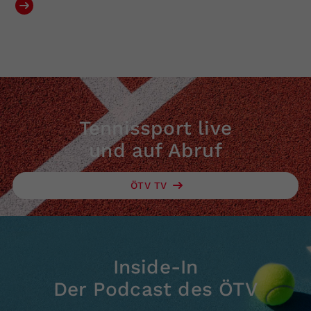
Tennissport live
und auf Abruf
ÖTV TV
Inside-In
Der Podcast des ÖTV