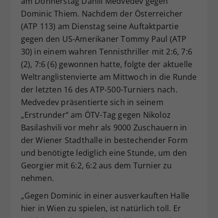
am Donnerstag Daniil Medvedev gegen
Dieser Wert speichert Ihre Consent-
Dominic Thiem. Nachdem der Österreicher
Einstellungen. Unter anderem eine
(ATP 113) am Dienstag seine Auftaktpartie
zufällig generierte ID, für die
gegen den US-Amerikaner Tommy Paul (ATP
Zweck
historische Speicherung Ihrer
30) in einem wahren Tennisthriller mit 2:6, 7:6
vorgenommen Einstellungen, falls der
(2), 7:6 (6) gewonnen hatte, folgte der aktuelle
Webseiten-Betreiber dies eingestellt
hat.
Weltranglistenvierte am Mittwoch in die Runde
der letzten 16 des ATP-500-Turniers nach.
Medvedev präsentierte sich in seinem
„Erstrunder“ am ÖTV-Tag gegen Nikoloz
Basilashvili vor mehr als 9000 Zuschauern in
der Wiener Stadthalle in bestechender Form
und benötigte lediglich eine Stunde, um den
Georgier mit 6:2, 6:2 aus dem Turnier zu
nehmen.
„Gegen Dominic in einer ausverkauften Halle
hier in Wien zu spielen, ist natürlich toll. Er